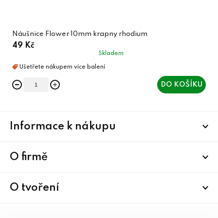
Náušnice Flower 10mm krapny rhodium
49 Kč
Skladem
DO KOŠÍKU
Z
Informace k nákupu
á
p
a
O firmě
t
í
O tvoření