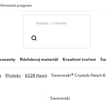
Věrnostní program
mponenty
Návlekový materiál
Kreativní tvoření
Sw
/
/
/
Swarovski® Crystals Heart 
s
Přívěsky
6228 Heart
Swarovski