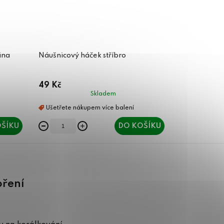
ina
Náušnicový háček stříbro
49 Kč
Skladem
ŠÍKU
DO KOŠÍKU
oření