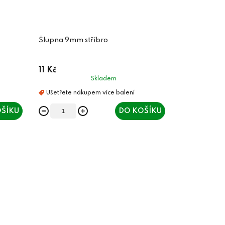
Šlupna 9mm stříbro
11 Kč
Skladem
ŠÍKU
DO KOŠÍKU