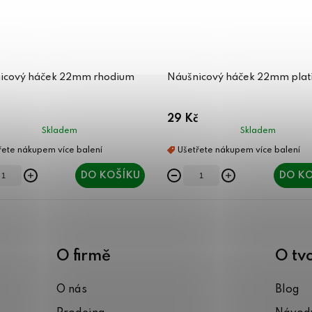
icový háček 22mm rhodium
Náušnicový háček 22mm plat
29 Kč
Skladem
Skladem
DO KOŠÍKU
DO KO
O firmě
O tv
O nás
Blog