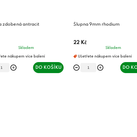
a zdobená antracit
Šlupna 9mm rhodium
22 Kč
Skladem
Skladem
DO KOŠÍKU
DO KO