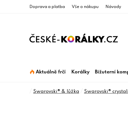
Přejít
Doprava a platba
Vše o nákupu
Návody
na
obsah
Aktuálně frčí
Korálky
Bižuterní ko
Domů
/
/
Swarovski® & lůžka
Swarovski® crystal