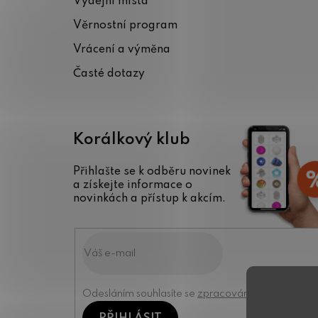
Výdejní místa
t
Věrnostní program
í
Vrácení a výměna
Časté dotazy
Korálkový klub
Přihlašte se k odběru novinek
a získejte informace o
novinkách a přístup k akcím.
Odesláním souhlasíte se
zpracováním osobních úd