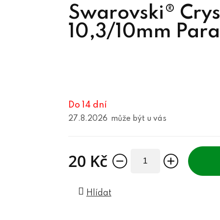
Swarovski® Crys
10,3/10mm Para
Do 14 dní
27.8.2026
20 Kč
Měrná cena:
Hlídat