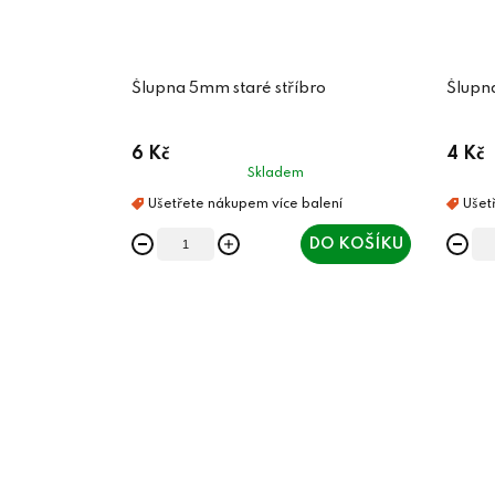
Šlupna 5mm staré stříbro
Šlupn
6 Kč
4 Kč
Skladem
DO KOŠÍKU