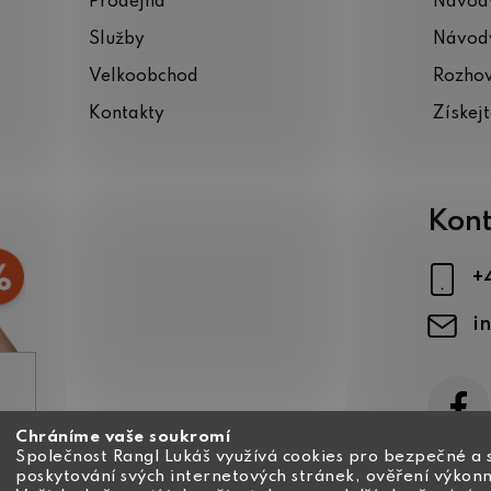
Prodejna
Návody
Služby
Návody
Velkoobchod
Rozho
Kontakty
Získej
Kont
+
i
Chráníme vaše soukromí
ajů
Společnost Rangl Lukáš využívá cookies pro bezpečné a 
poskytování svých internetových stránek, ověření výkonn