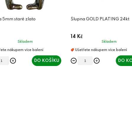
a 5mm staré zlato
Šlupna GOLD PLATING 24kt
14 Kč
Skladem
Skladem
DO KOŠÍKU
DO KO