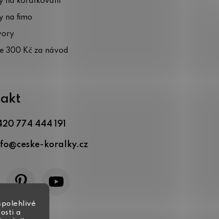
 na korálkování
 na fimo
vory
te 300 Kč za návod
akt
420 774 444 191
nfo
@
ceske-koralky.cz
spolehlivé
osti a