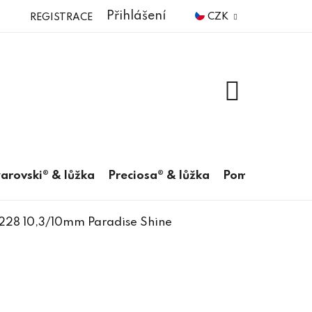
Přihlášení
CZK
REGISTRACE
NÁKUPNÍ
KOŠÍK
arovski® & lůžka
Preciosa® & lůžka
Pomůcky
6228 10,3/10mm Paradise Shine