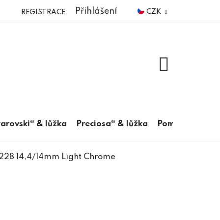
Přihlášení
CZK
REGISTRACE
NÁKUPNÍ
KOŠÍK
arovski® & lůžka
Preciosa® & lůžka
Pomůcky
6228 14,4/14mm Light Chrome