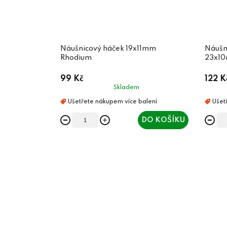
Náušnicový háček 19x11mm
Náušn
Rhodium
23x1
99 Kč
122 K
Skladem
DO KOŠÍKU