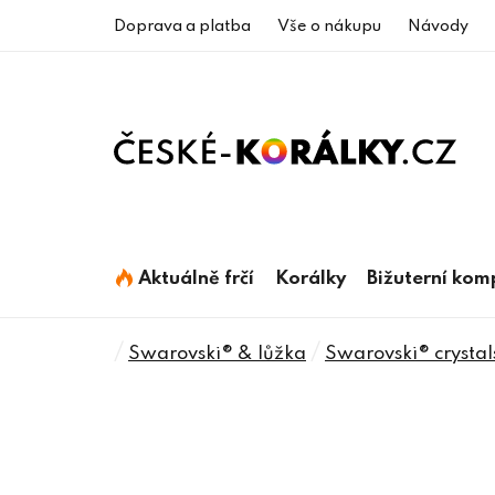
Přejít
Doprava a platba
Vše o nákupu
Návody
na
obsah
Aktuálně frčí
Korálky
Bižuterní ko
Domů
/
/
Swarovski® & lůžka
Swarovski® crystal