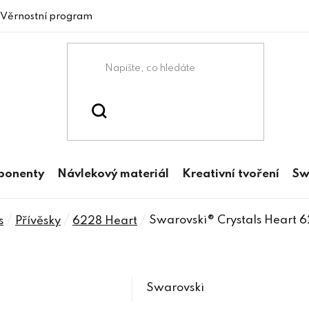
Věrnostní program
mponenty
Návlekový materiál
Kreativní tvoření
Sw
/
/
/
Swarovski® Crystals Heart 
s
Přívěsky
6228 Heart
Swarovski