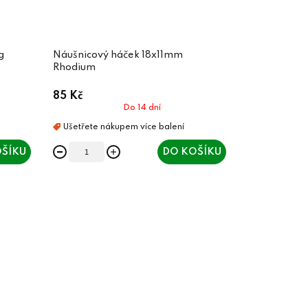
g
Náušnicový háček 18x11mm
Rhodium
85 Kč
Do 14 dní
ŠÍKU
DO KOŠÍKU