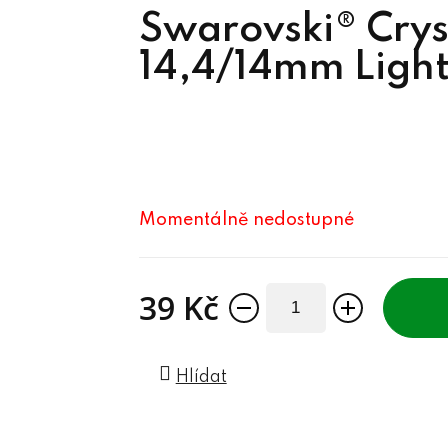
Swarovski® Crys
14,4/14mm Ligh
Momentálně nedostupné
39 Kč
Měrná cena:
Hlídat