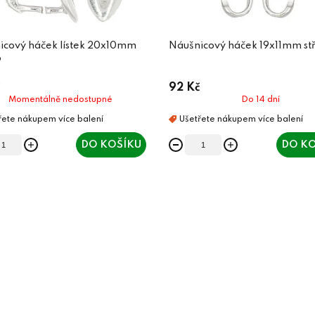
icový háček lístek 20x10mm
Náušnicový háček 19x11mm st
o
92 Kč
Momentálně nedostupné
Do 14 dní
DO KOŠÍKU
DO KO