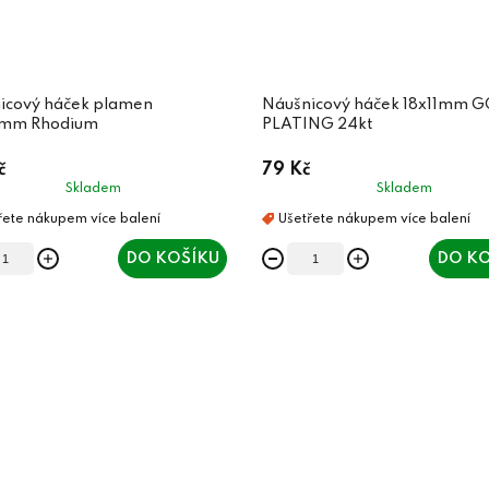
icový háček plamen
Náušnicový háček 18x11mm 
0mm Rhodium
PLATING 24kt
č
79 Kč
Skladem
Skladem
DO KOŠÍKU
DO KO