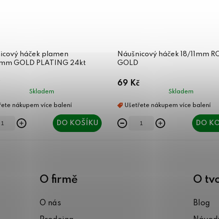
icový háček plamen
Náušnicový háček 18/11mm R
mm GOLD PLATING 24kt
GOLD
69 Kč
Skladem
Skladem
DO KOŠÍKU
DO KO
O firmě
O tv
O nás
Blog