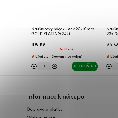
Náušnicový háček lístek 20x10mm
Náušn
GOLD PLATING 24kt
23x10
109 Kč
95 Kč
Do 14 dní
DO KOŠÍKU
Z
á
Informace k nákupu
p
Doprava a platby
a