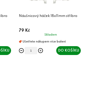
říbro
Náušnicový háček 18x11mm stříbro
79 Kč
Skladem
ŠÍKU
DO KOŠÍKU