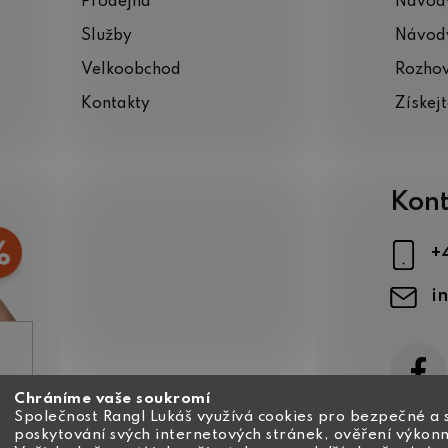
Prodejna
Návody
Služby
Návody
Velkoobchod
Rozho
Kontakty
Získej
Kont
+
i
Chráníme vaše soukromí
ajů
Společnost Rangl Lukáš využívá cookies pro bezpečné a 
poskytování svých internetových stránek, ověření výkonn