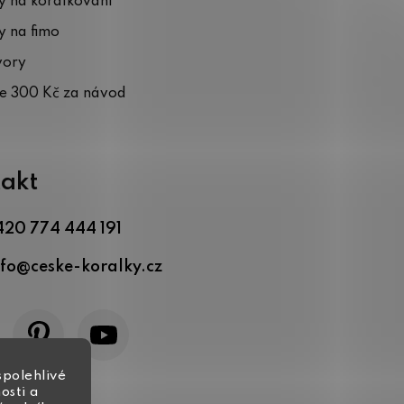
 na korálkování
 na fimo
vory
te 300 Kč za návod
akt
420 774 444 191
nfo
@
ceske-koralky.cz
spolehlivé
osti a