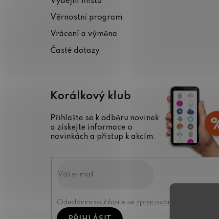
Výdejní místa
t
Věrnostní program
í
Vrácení a výměna
Časté dotazy
Korálkový klub
Přihlašte se k odběru novinek
a získejte informace o
novinkách a přístup k akcím.
Odesláním souhlasíte se
zpracováním osobních úd