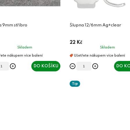
a 9mm stříbro
Šlupna 12/6mm Ag+clear
22 Kč
Skladem
Skladem
DO KOŠÍKU
DO KO
Tip