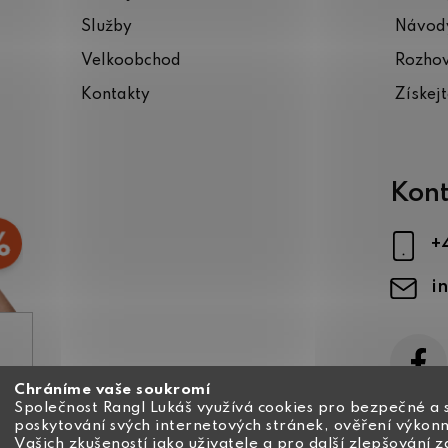
Služby
Návody
Velkoobchod
Rozho
Kontakty
Získej
Kont
+
i
Chráníme vaše soukromí
ajů
Společnost Rangl Lukáš využívá cookies pro bezpečné a 
poskytování svých internetových stránek, ověření výkonn
Vašich zkušeností jako uživatele a pro další zlepšování 