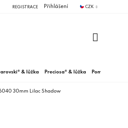
Přihlášení
CZK
REGISTRACE
NÁKUPNÍ
KOŠÍK
arovski® & lůžka
Preciosa® & lůžka
Pomůcky
s 6040 30mm Lilac Shadow