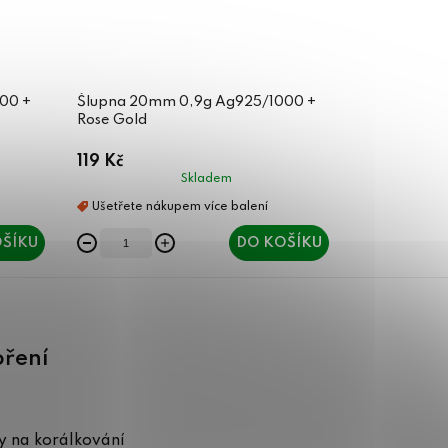
00 +
Šlupna 20mm 0,9g Ag925/1000 +
Rose Gold
119 Kč
Skladem
ŠÍKU
DO KOŠÍKU
oření
 na korálkování