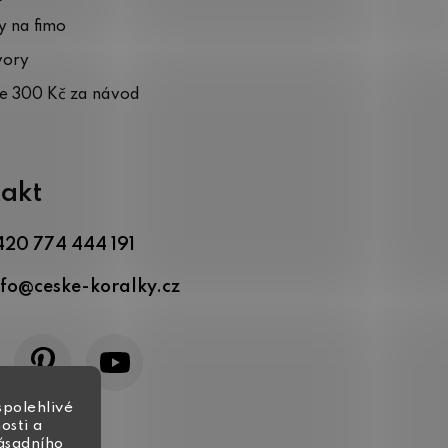
 na fimo
vory
te 300 Kč za návod
akt
420 774 444 191
nfo
@
ceske-koralky.cz
spolehlivé
osti a
zásadního