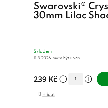
Swarovski® Crys
30mm Lilac Sh
Skladem
11.8.2026
239 Kč
Měrná cena:
Hlídat