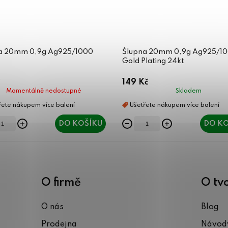
a 20mm 0,9g Ag925/1000
Šlupna 20mm 0,9g Ag925/10
Gold Plating 24kt
149 Kč
Momentálně nedostupné
Skladem
DO KOŠÍKU
DO KO
O firmě
O tv
O nás
Blog
Prodejna
Návody