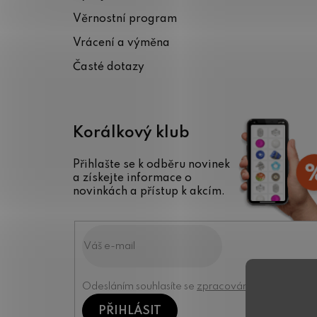
t
Věrnostní program
í
Vrácení a výměna
Časté dotazy
Korálkový klub
Přihlašte se k odběru novinek
a získejte informace o
novinkách a přístup k akcím.
Odesláním souhlasíte se
zpracováním osobních úd
PŘIHLÁSIT