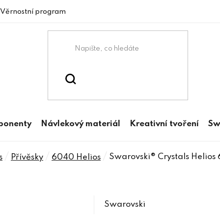
Věrnostní program
mponenty
Návlekový materiál
Kreativní tvoření
Sw
/
/
/
Swarovski® Crystals Helio
s
Přívěsky
6040 Helios
Swarovski