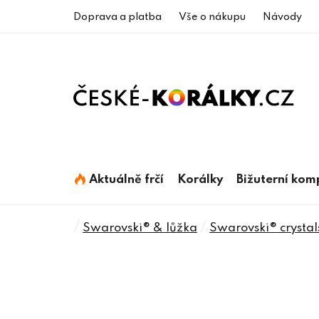
Přejít
Doprava a platba
Vše o nákupu
Návody
na
obsah
Aktuálně frčí
Korálky
Bižuterní ko
Domů
/
/
Swarovski® & lůžka
Swarovski® crystal