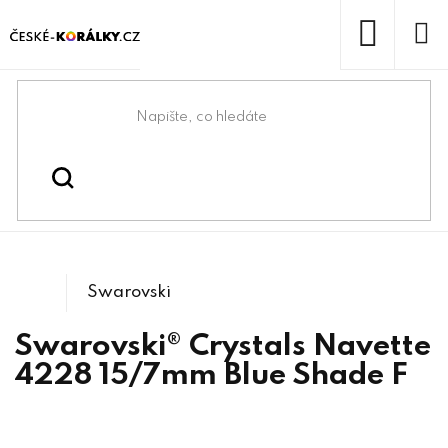
Přejít
na
obsah
NÁKUP
KOŠÍK
Domů
/
/
/
Swarovski® & lůžka
Swarovski® crystals
/
4228 Navette
Tvarové kameny
Swarovski
Swarovski® Crystals Navette
4228 15/7mm Blue Shade F