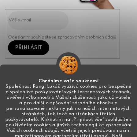
Odesláním souhlasíte se
zpracováním osobních údajů
PŘIHLÁSIT
Kontakt
Chráníme vaše soukromí
Společnost Rangl Lukáš využívá cookies pro bezpečné
a spolehlivé poskytování svých internetových stránek,
+420 774 444 191
ověření výkonnosti a Vašich zkušeností jako uživatele
a pro další zlepšování zásadního obsahu a
info
@
ceske-koralky.cz
personalizované reklamy jak na našich internetových
stránkách, tak také na stránkách třetích
poskytovatelů. Kliknutím na „Přijmout vše“ souhlasíte s
používáním cookies a jiných technologií ke zpracování
Vašich osobních údajů, včetně jejich předávání našim
marketingovým partnerům (třetí osoby). Naši