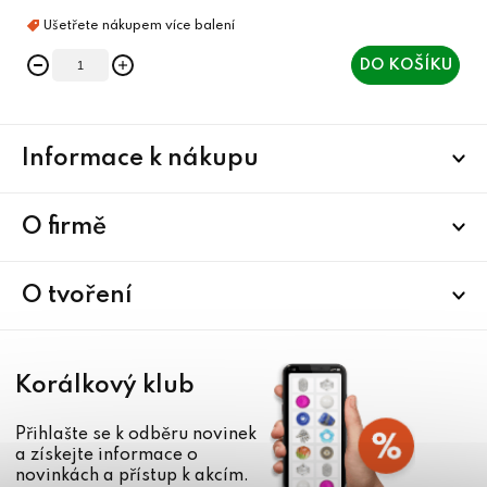
DO KOŠÍKU
Z
Informace k nákupu
á
p
a
O firmě
t
í
O tvoření
Korálkový klub
Přihlašte se k odběru novinek
a získejte informace o
novinkách a přístup k akcím.