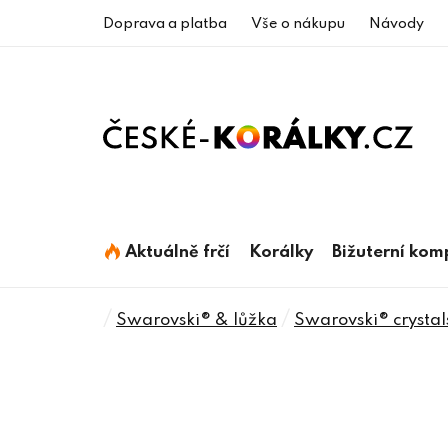
Přejít
Doprava a platba
Vše o nákupu
Návody
na
obsah
Aktuálně frčí
Korálky
Bižuterní ko
Domů
/
/
Swarovski® & lůžka
Swarovski® crystal