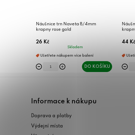
Náušnice trn Naveta 8/4mm
Náušn
krapny rose gold
krapny
26 Kč
44 K
Skladem
DO KOŠÍKU
Z
á
Informace k nákupu
p
Doprava a platby
a
Výdejní místa
t