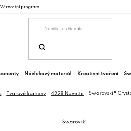
Věrnostní program
mponenty
Návlekový materiál
Kreativní tvoření
Sw
/
/
/
Swarovski® Cryst
s
Tvarové kameny
4228 Navette
Swarovski