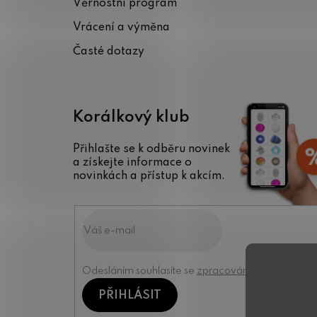
Věrnostní program
í
Vrácení a výměna
Časté dotazy
Korálkový klub
Přihlašte se k odběru novinek
a získejte informace o
novinkách a přístup k akcím.
Odesláním souhlasíte se
zpracováním osobních úd
PŘIHLÁSIT