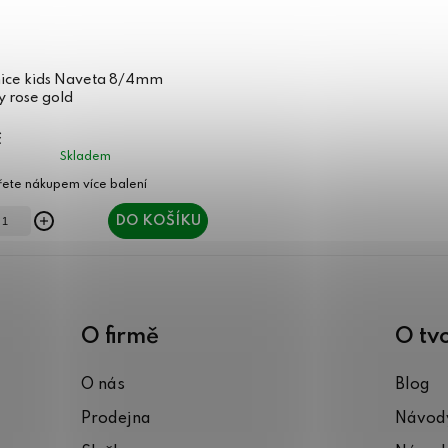
ice kids Naveta 8/4mm
 rose gold
č
Skladem
DO KOŠÍKU
O firmě
O tv
O nás
Blog
Prodejna
Návody