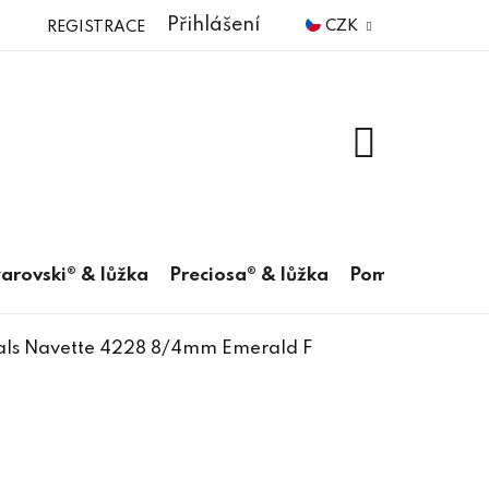
Přihlášení
CZK
REGISTRACE
NÁKUPNÍ
KOŠÍK
arovski® & lůžka
Preciosa® & lůžka
Pomůcky
als Navette 4228 8/4mm Emerald F