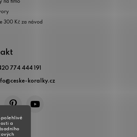
 na fimo
vory
te 300 Kč za návod
akt
420 774 444 191
nfo
@
ceske-koralky.cz
spolehlivé
osti a
zásadního
tových