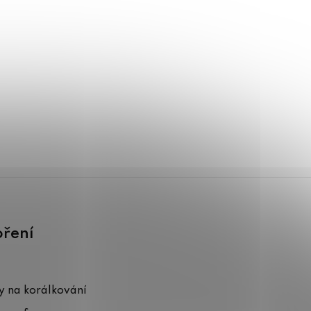
oření
 na korálkování