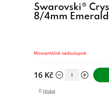
Swarovski® Crys
8/4mm Emerald
Momentálně nedostupné
16 Kč
Měrná cena:
Hlídat