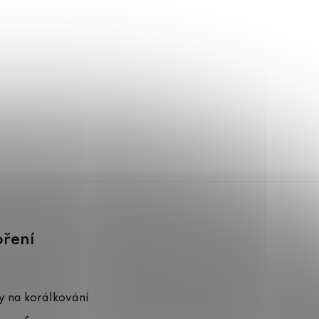
oření
 na korálkování