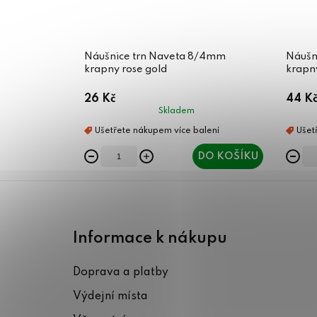
Náušnice trn Naveta 8/4mm
Náušn
krapny rose gold
krapny
26 Kč
44 K
Skladem
DO KOŠÍKU
Z
á
Informace k nákupu
p
Doprava a platby
a
Výdejní místa
t