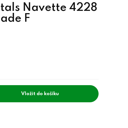
tals Navette 4228
hade F
do košíku