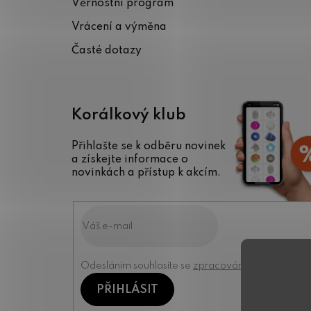
Věrnostní program
í
Vrácení a výměna
Časté dotazy
Korálkový klub
Přihlašte se k odběru novinek
a získejte informace o
novinkách a přístup k akcím.
Odesláním souhlasíte se
zpracováním osobních úd
PŘIHLÁSIT