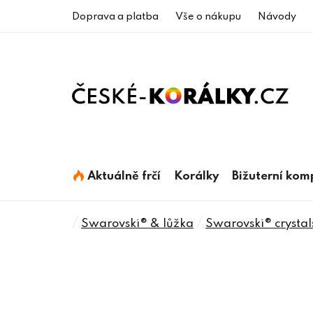
Přejít
Doprava a platba
Vše o nákupu
Návody
na
obsah
Aktuálně frčí
Korálky
Bižuterní ko
Domů
/
/
Swarovski® & lůžka
Swarovski® crystal