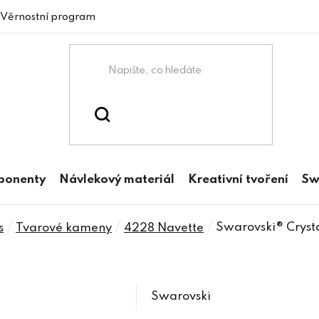
Věrnostní program
mponenty
Návlekový materiál
Kreativní tvoření
Sw
/
/
/
Swarovski® Cryst
s
Tvarové kameny
4228 Navette
Swarovski