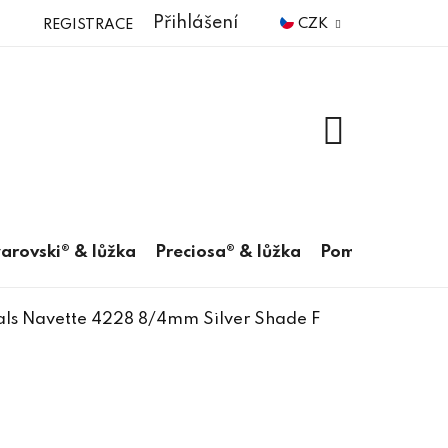
Přihlášení
CZK
REGISTRACE
NÁKUPNÍ
KOŠÍK
arovski® & lůžka
Preciosa® & lůžka
Pomůcky
als Navette 4228 8/4mm Silver Shade F