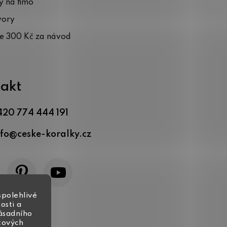
 na fimo
vory
te 300 Kč za návod
akt
420 774 444 191
nfo
@
ceske-koralky.cz
spolehlivé
osti a
zásadního
tových