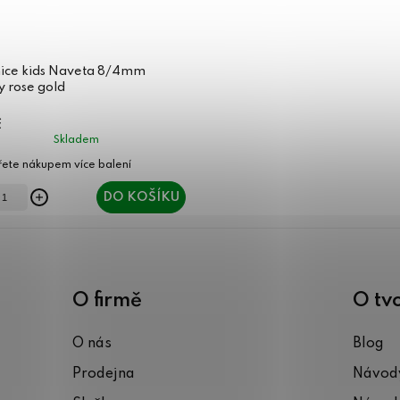
ice kids Naveta 8/4mm
 rose gold
č
Skladem
DO KOŠÍKU
O firmě
O tv
O nás
Blog
Prodejna
Návody