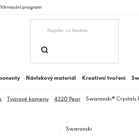
Věrnostní program
mponenty
Návlekový materiál
Kreativní tvoření
Sw
/
/
/
Swarovski® Crystals
s
Tvarové kameny
4320 Pear
Swarovski