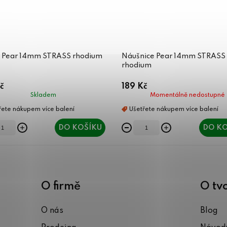
n Pear 14mm STRASS rhodium
Náušnice Pear 14mm STRASS
rhodium
č
189 Kč
Skladem
Momentálně nedostupné
DO KOŠÍKU
DO KO
O firmě
O tv
O nás
Blog