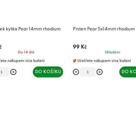
šek kytka Pear 14mm rhodium
Prsten Pear 5x14mm rhodium
č
99 Kč
Do 14 dní
Skladem
DO KOŠÍKU
DO KO