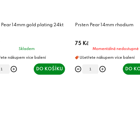
 Pear 14mm gold plating 24kt
Prsten Pear 14mm rhodium
75 Kč
Skladem
Momentálně nedostupné
DO KOŠÍKU
DO KO