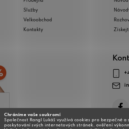
Prodejna
Návody
Služby
Návody
Velkoobchod
Rozho
Kontakty
Získej
Kont
+
i
Chráníme vaše soukromí
ajů
Společnost Rangl Lukáš využívá cookies pro bezpečné a 
poskytování svých internetových stránek, ověření výkonn