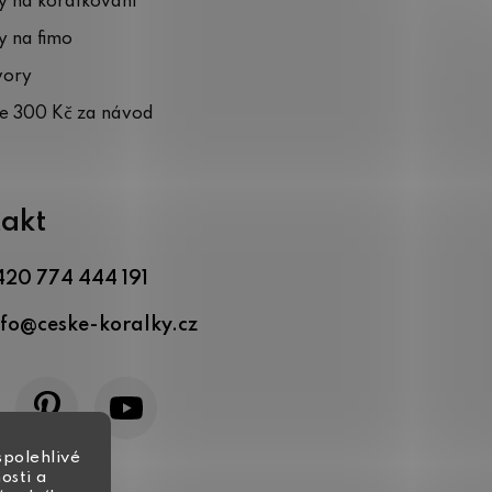
 na korálkování
 na fimo
vory
te 300 Kč za návod
akt
420 774 444 191
nfo
@
ceske-koralky.cz
spolehlivé
osti a