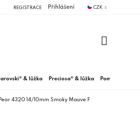
Přihlášení
CZK
REGISTRACE
NÁKUPNÍ
KOŠÍK
arovski® & lůžka
Preciosa® & lůžka
Pomůcky
 Pear 4320 14/10mm Smoky Mauve F