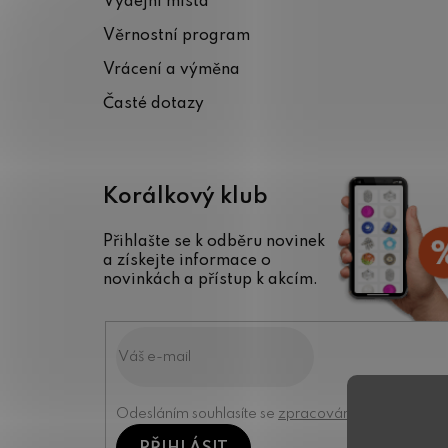
Výdejní místa
t
Věrnostní program
í
Vrácení a výměna
Časté dotazy
Korálkový klub
Přihlašte se k odběru novinek
a získejte informace o
novinkách a přístup k akcím.
Odesláním souhlasíte se
zpracováním osobních úd