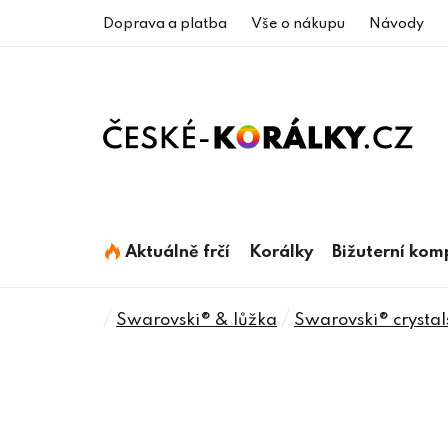
Přejít
Doprava a platba
Vše o nákupu
Návody
na
obsah
Aktuálně frčí
Korálky
Bižuterní ko
Domů
/
/
Swarovski® & lůžka
Swarovski® crystal