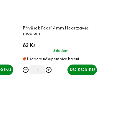
Přívěsek Pear 14mm Heartzávěs
rhodium
63 Kč
Skladem
ŠÍKU
DO KOŠÍKU