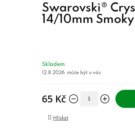
Swarovski® Crys
14/10mm Smoky
Skladem
12.8.2026
65 Kč
Měrná cena:
Hlídat