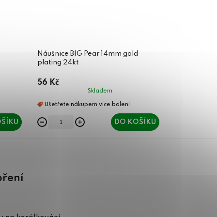
Náušnice BIG Pear 14mm gold
plating 24kt
56 Kč
Skladem
ŠÍKU
DO KOŠÍKU
oření