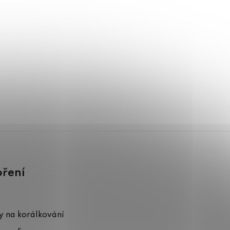
oření
 na korálkování