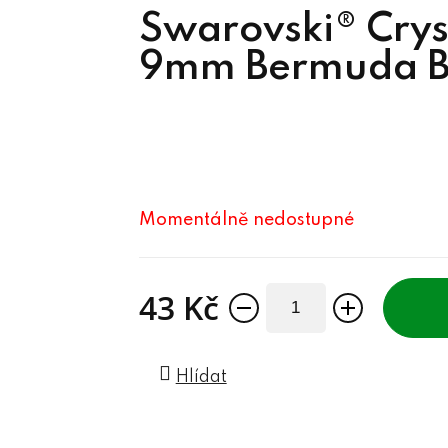
Swarovski® Crys
9mm Bermuda B
Momentálně nedostupné
43 Kč
Měrná cena:
Hlídat