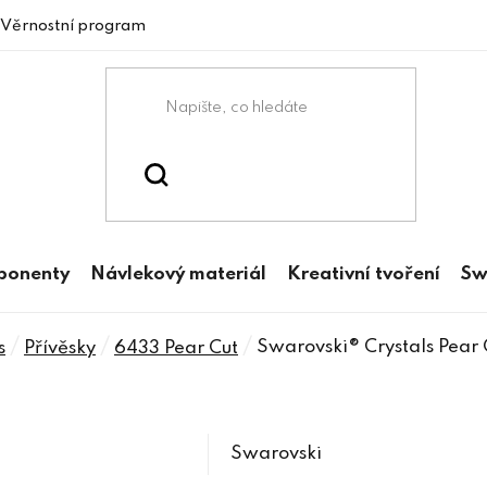
Věrnostní program
mponenty
Návlekový materiál
Kreativní tvoření
Sw
/
/
/
Swarovski® Crystals Pear
s
Přívěsky
6433 Pear Cut
Swarovski