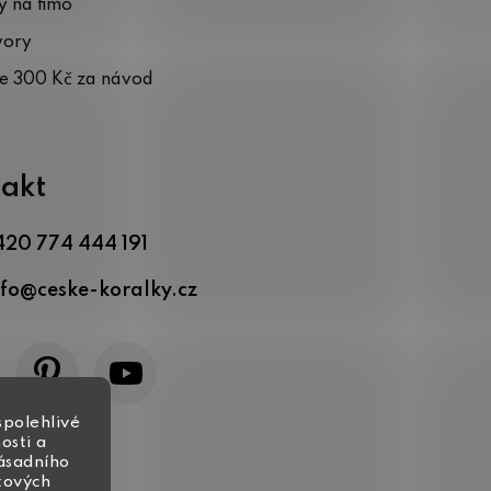
 na fimo
vory
te 300 Kč za návod
akt
420 774 444 191
nfo
@
ceske-koralky.cz
spolehlivé
osti a
zásadního
tových