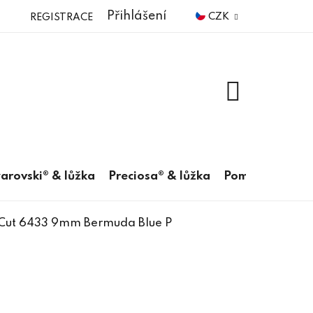
Přihlášení
CZK
REGISTRACE
NÁKUPNÍ
KOŠÍK
arovski® & lůžka
Preciosa® & lůžka
Pomůcky
 Cut 6433 9mm Bermuda Blue P