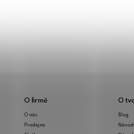
O firmě
O tv
O nás
Blog
Prodejna
Návody