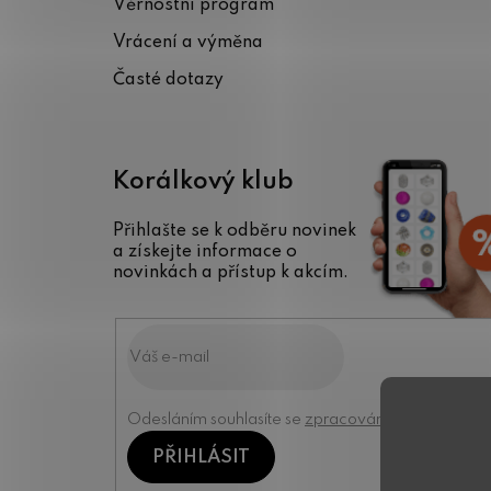
Věrnostní program
í
Vrácení a výměna
Časté dotazy
Korálkový klub
Přihlašte se k odběru novinek
a získejte informace o
novinkách a přístup k akcím.
Odesláním souhlasíte se
zpracováním osobních úd
PŘIHLÁSIT