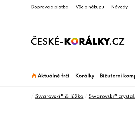
Přejít
Doprava a platba
Vše o nákupu
Návody
na
obsah
Aktuálně frčí
Korálky
Bižuterní ko
Domů
/
/
Swarovski® & lůžka
Swarovski® crystal