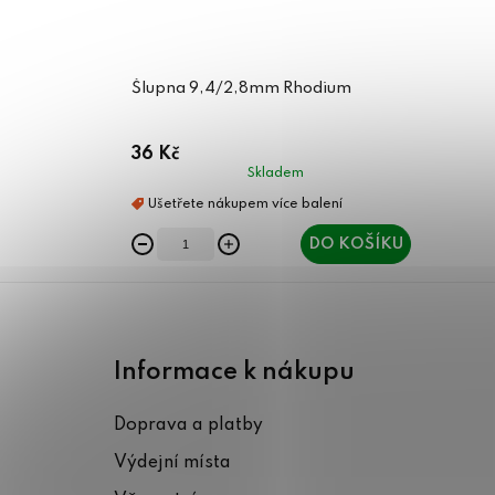
Šlupna 9,4/2,8mm Rhodium
36 Kč
Skladem
DO KOŠÍKU
Z
á
Informace k nákupu
p
Doprava a platby
a
Výdejní místa
t