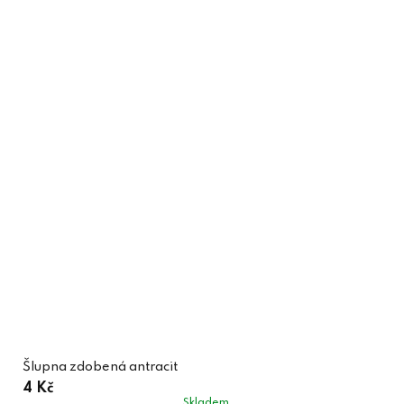
Šlupna zdobená antracit
4 Kč
Skladem