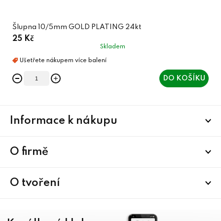
Šlupna 10/5mm GOLD PLATING 24kt
25 Kč
Skladem
DO KOŠÍKU
Z
Informace k nákupu
á
p
a
O firmě
t
í
O tvoření