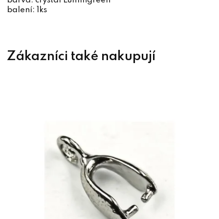
barva: crystal Lumingreen
balení: 1ks