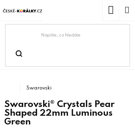
Přejít
na
obsah
NÁKUP
KOŠÍK
Domů
/
/
/
Swarovski® & lůžka
Swarovski® crystals
/
6106 Pear Shaped
Přívěsky
Swarovski
Swarovski® Crystals Pear
Shaped 22mm Luminous
Green