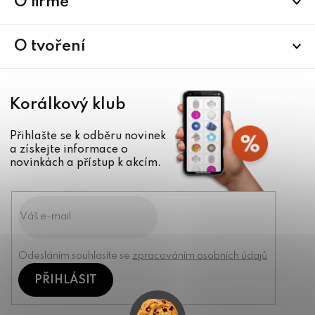
a
O firmě
t
í
O tvoření
Korálkový klub
Přihlašte se k odběru novinek
a získejte informace o
novinkách a přístup k akcím.
Odesláním souhlasíte se
zpracováním osobních údajů
PŘIHLÁSIT