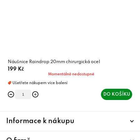
Náušnice Raindrop 20mm chirurgická ocel
199 Kč
Momentálně nedostupné
DO KOŠÍKU
Z
Informace k nákupu
á
p