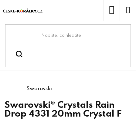
Přejít
na
obsah
NÁKUP
KOŠÍK
Domů
/
/
/
Swarovski® & lůžka
Swarovski® crystals
/
4331 Raind Drop
Tvarové kameny
Swarovski
Swarovski® Crystals Rain
Drop 4331 20mm Crystal F