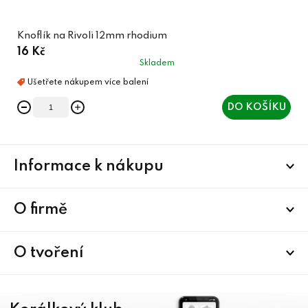
Knoflík na Rivoli 12mm rhodium
16 Kč
Skladem
DO KOŠÍKU
Z
Informace k nákupu
á
p
a
O firmě
t
í
O tvoření