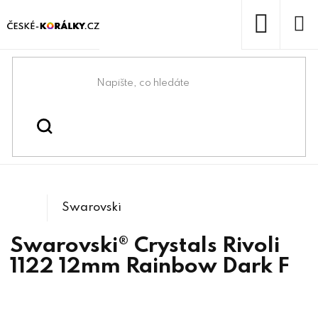
Přejít
na
obsah
NÁKUP
KOŠÍK
Domů
/
/
/
Kulaté
Swarovski® & lůžka
Swarovski® crystals
/
1122 Rivoli
kameny
Swarovski
Swarovski® Crystals Rivoli
1122 12mm Rainbow Dark F