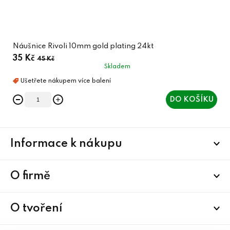
Náušnice Rivoli 10mm gold plating 24kt
35 Kč
45 Kč
Skladem
DO KOŠÍKU
Z
Informace k nákupu
á
p
a
O firmě
t
í
O tvoření