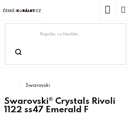
Přejít
na
obsah
NÁKUP
KOŠÍK
Domů
/
/
/
Kulaté
Swarovski® & lůžka
Swarovski® crystals
/
1122 Rivoli
kameny
Swarovski
Swarovski® Crystals Rivoli
1122 ss47 Emerald F