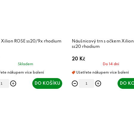
 Xilion ROSE ss20/9x rhodium
Náušnicový trn s očkem Xilion
ss20 rhodium
20 Kč
Skladem
Do 14 dní
DO KOŠÍKU
DO KO