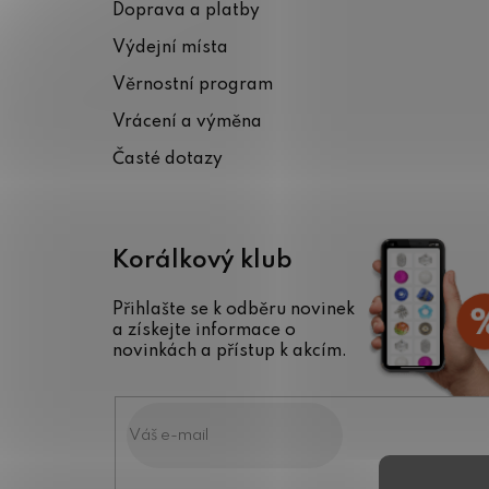
Doprava a platby
a
Výdejní místa
t
Věrnostní program
í
Vrácení a výměna
Časté dotazy
Korálkový klub
Přihlašte se k odběru novinek
a získejte informace o
novinkách a přístup k akcím.