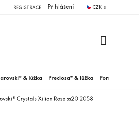
Přihlášení
CZK
REGISTRACE
NÁKUPNÍ
KOŠÍK
arovski® & lůžka
Preciosa® & lůžka
Pomůcky
vski® Crystals Xilion Rose ss20 2058