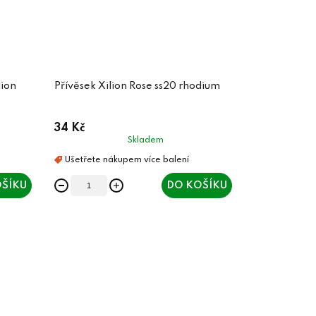
lion
Přívěsek Xilion Rose ss20 rhodium
34 Kč
Skladem
ŠÍKU
DO KOŠÍKU