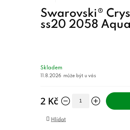
Swarovski® Cryst
ss20 2058 Aqua
Skladem
11.8.2026
2 Kč
Měrná cena:
Hlídat