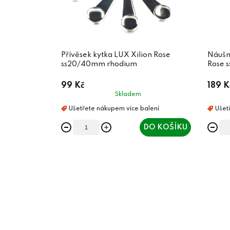
Přívěsek kytka LUX Xilion Rose
Náušni
ss20/40mm rhodium
R
99 Kč
189 K
Skladem
DO KOŠÍKU