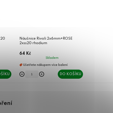
s20
Náušnice Rivoli 2x6mm+ROSE
2xss20 rhodium
64 Kč
Skladem
ŠÍKU
DO KOŠÍKU
oření