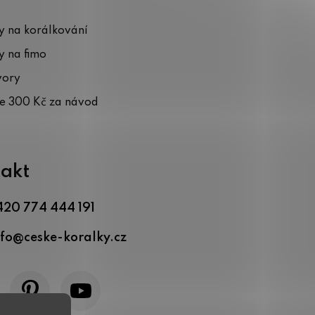
 na korálkování
 na fimo
vory
te 300 Kč za návod
akt
420 774 444 191
nfo
@
ceske-koralky.cz