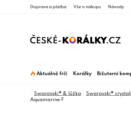
Přejít
Doprava a platba
Vše o nákupu
Návody
na
obsah
Aktuálně frčí
Korálky
Bižuterní ko
Domů
/
/
Swarovski® & lůžka
Swarovski® crystal
Aquamarine F