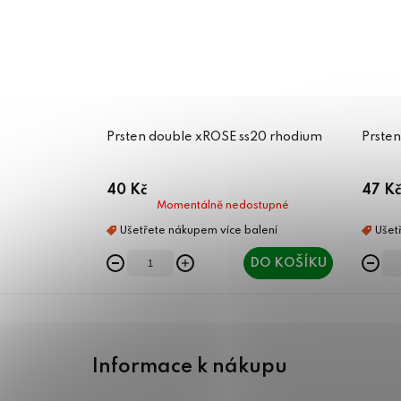
Prsten double xROSE ss20 rhodium
Prsten
40 Kč
47 Kč
Momentálně nedostupné
DO KOŠÍKU
Z
á
Informace k nákupu
p