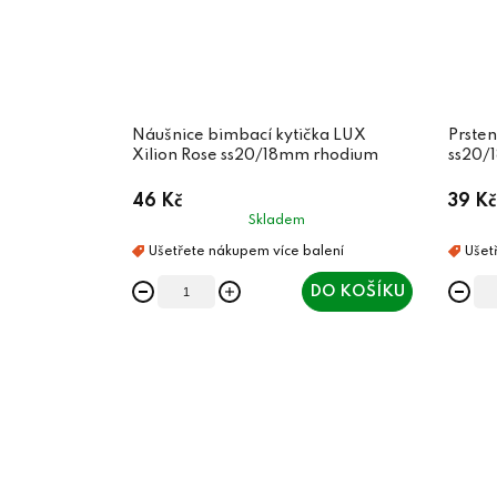
Náušnice bimbací kytička LUX
Prsten
Xilion Rose ss20/18mm rhodium
ss20/
46 Kč
39 Kč
Skladem
DO KOŠÍKU