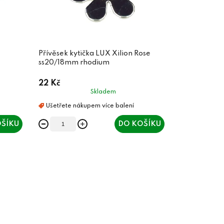
Přívěsek kytička LUX Xilion Rose
ss20/18mm rhodium
22 Kč
Skladem
ŠÍKU
DO KOŠÍKU