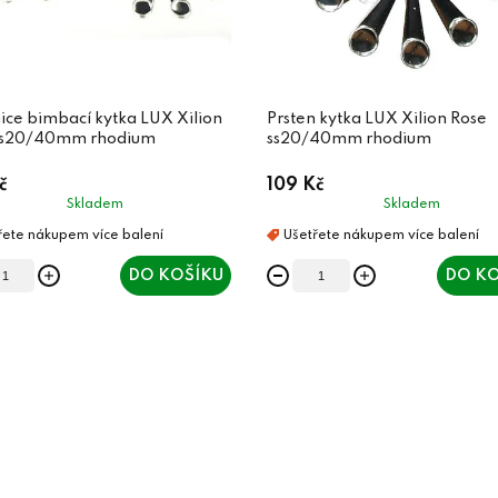
ce bimbací kytka LUX Xilion
Prsten kytka LUX Xilion Rose
ose ss20/40mm rhodium
ss20/40mm rhodium
č
109 Kč
Skladem
Skladem
DO KOŠÍKU
DO KO