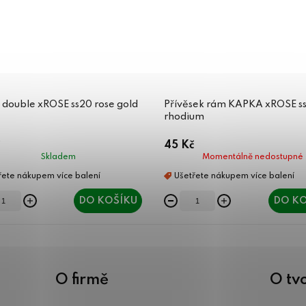
 double xROSE ss20 rose gold
Přívěsek rám KAPKA xROSE s
rhodium
45 Kč
Skladem
Momentálně nedostupné
DO KOŠÍKU
DO KO
O firmě
O tv