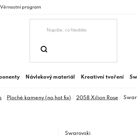
Věrnostní program
mponenty
Návlekový materiál
Kreativní tvoření
Sw
/
/
/
Swaro
s
Ploché kameny (no hot fix)
2058 Xilion Rose
Swarovski