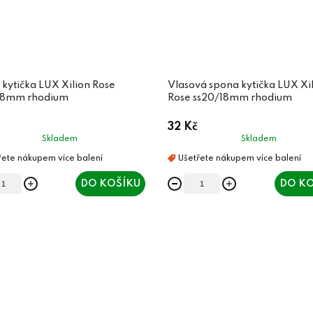
 kytička LUX Xilion Rose
Vlasová spona kytička LUX Xi
18mm rhodium
Rose ss20/18mm rhodium
32 Kč
Skladem
Skladem
DO KOŠÍKU
DO KO