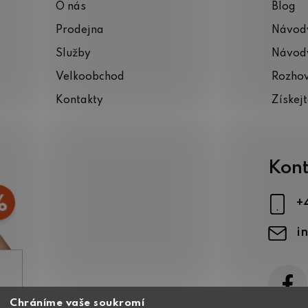
O nás
Blog
Prodejna
Návody
Služby
Návody
Velkoobchod
Rozho
Kontakty
Získej
Kont
+
i
Chráníme vaše soukromí