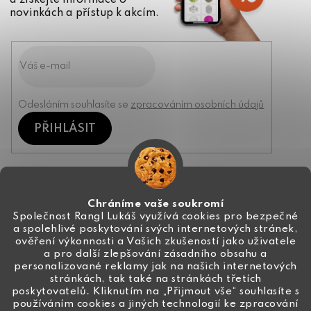
a získejte informace o
novinkách a přístup k akcím.
Odesláním souhlasíte se
zpracováním osobních údajů
PŘIHLÁSIT
Kontakt
Chráníme vaše soukromí
Společnost Rangl Lukáš využívá cookies pro bezpečné
a spolehlivé poskytování svých internetových stránek,
+420 774 444 191
ověření výkonnosti a Vašich zkušeností jako uživatele
a pro další zlepšování zásadního obsahu a
info
@
ceske-koralky.cz
personalizované reklamy jak na našich internetových
stránkách, tak také na stránkách třetích
poskytovatelů. Kliknutím na „Přijmout vše“ souhlasíte s
používáním cookies a jiných technologií ke zpracování