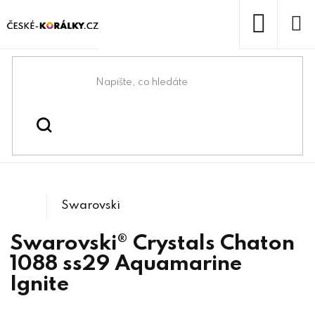
Přejít
na
obsah
NÁKUP
KOŠÍK
Domů
/
/
/
Kulaté
Swarovski® & lůžka
Swarovski® crystals
/
1088 Xirius Chaton
kameny
Swarovski
Swarovski® Crystals Chaton
1088 ss29 Aquamarine
Ignite