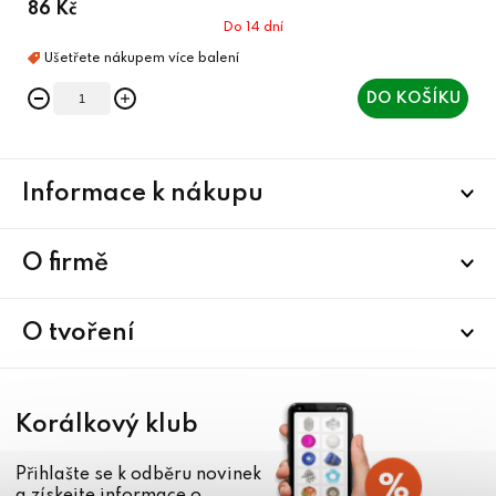
86 Kč
Do 14 dní
DO KOŠÍKU
Z
Informace k nákupu
á
p
a
O firmě
t
í
O tvoření
Korálkový klub
Přihlašte se k odběru novinek