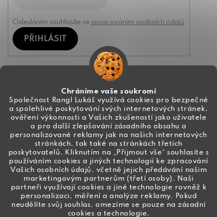
Odesláním souhlasíte se
zpracováním osobních údajů
PŘIHLÁSIT
Kontakt
Chráníme vaše soukromí
Společnost Rangl Lukáš využívá cookies pro bezpečné
a spolehlivé poskytování svých internetových stránek,
+420 774 444 191
ověření výkonnosti a Vašich zkušeností jako uživatele
a pro další zlepšování zásadního obsahu a
info
@
ceske-koralky.cz
personalizované reklamy jak na našich internetových
stránkách, tak také na stránkách třetích
poskytovatelů. Kliknutím na „Přijmout vše“ souhlasíte s
používáním cookies a jiných technologií ke zpracování
Vašich osobních údajů, včetně jejich předávání našim
marketingovým partnerům (třetí osoby). Naši
partneři využívají cookies a jiné technologie rovněž k
personalizaci, měření a analýze reklamy. Pokud
neudělíte svůj souhlas, omezíme se pouze na zásadní
cookies a technologie.