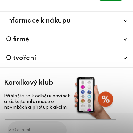
Z
Informace k nákupu
á
p
a
O firmě
t
í
O tvoření
Korálkový klub
Přihlašte se k odběru novinek
a získejte informace o
novinkách a přístup k akcím.