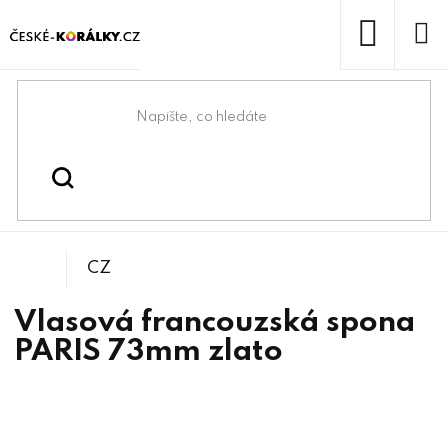
Přejít
na
obsah
NÁKUP
KOŠÍK
Domů
/
/
Vlasové spony
Bižuterní komponenty
CZ
Vlasová francouzská spona
PARIS 73mm zlato