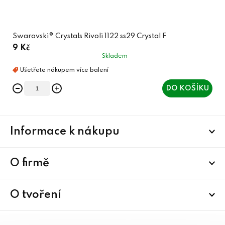
Swarovski® Crystals Rivoli 1122 ss29 Crystal F
9 Kč
Skladem
DO KOŠÍKU
Z
Informace k nákupu
á
p
a
O firmě
t
í
O tvoření