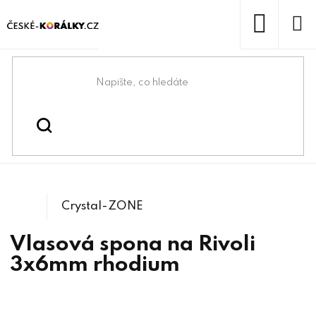
Přejít
na
obsah
NÁKUP
KOŠÍK
Domů
/
/
Komponenty na Swarovski®
Swarovski® & lůžka
/
1122 Rivoli
Crystals
Crystal-ZONE
Vlasová spona na Rivoli
3x6mm rhodium