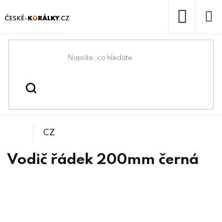
Přejít
na
obsah
NÁKUP
KOŠÍK
Domů
/
/
/
Vodiče
Bižuterní komponenty
Ramínka vodiče
CZ
Vodič řádek 200mm černá