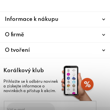
Z
Informace k nákupu
á
p
a
O firmě
t
í
O tvoření
Korálkový klub
Přihlašte se k odběru novinek
a získejte informace o
novinkách a přístup k akcím.