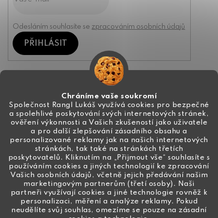
Odesláním souhlasíte se
zpracováním osobních údajů
PŘIHLÁSIT
Kontakt
Chráníme vaše soukromí
Společnost Rangl Lukáš využívá cookies pro bezpečné
a spolehlivé poskytování svých internetových stránek,
+420 774 444 191
ověření výkonnosti a Vašich zkušeností jako uživatele
a pro další zlepšování zásadního obsahu a
info
@
ceske-koralky.cz
personalizované reklamy jak na našich internetových
stránkách, tak také na stránkách třetích
poskytovatelů. Kliknutím na „Přijmout vše“ souhlasíte s
používáním cookies a jiných technologií ke zpracování
Vašich osobních údajů, včetně jejich předávání našim
marketingovým partnerům (třetí osoby). Naši
partneři využívají cookies a jiné technologie rovněž k
personalizaci, měření a analýze reklamy. Pokud
neudělíte svůj souhlas, omezíme se pouze na zásadní