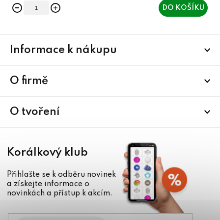
DO KOŠÍKU
Z
Informace k nákupu
á
p
a
O firmě
t
í
O tvoření
Korálkový klub
Přihlašte se k odběru novinek
a získejte informace o
novinkách a přístup k akcím.