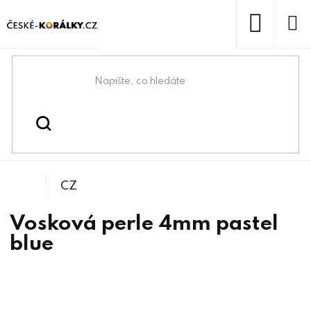
Přejít
na
obsah
NÁKUP
KOŠÍK
Domů
/
/
Voskové perle
Korálky
CZ
Vosková perle 4mm pastel
blue