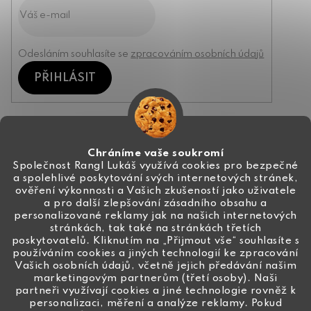
Odesláním souhlasíte se
zpracováním osobních údajů
PŘIHLÁSIT
Kontakt
Chráníme vaše soukromí
Společnost Rangl Lukáš využívá cookies pro bezpečné
a spolehlivé poskytování svých internetových stránek,
+420 774 444 191
ověření výkonnosti a Vašich zkušeností jako uživatele
a pro další zlepšování zásadního obsahu a
info
@
ceske-koralky.cz
personalizované reklamy jak na našich internetových
stránkách, tak také na stránkách třetích
poskytovatelů. Kliknutím na „Přijmout vše“ souhlasíte s
používáním cookies a jiných technologií ke zpracování
Vašich osobních údajů, včetně jejich předávání našim
marketingovým partnerům (třetí osoby). Naši
partneři využívají cookies a jiné technologie rovněž k
personalizaci, měření a analýze reklamy. Pokud