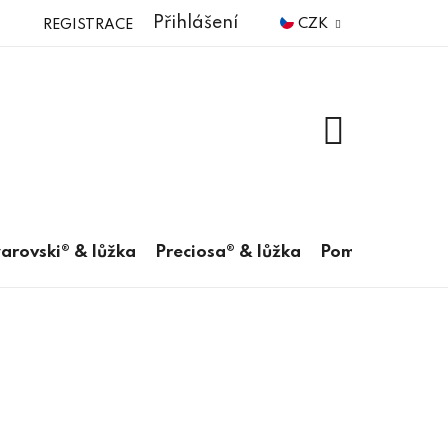
Přihlášení
CZK
REGISTRACE
NÁKUPNÍ
KOŠÍK
arovski® & lůžka
Preciosa® & lůžka
Pomůcky