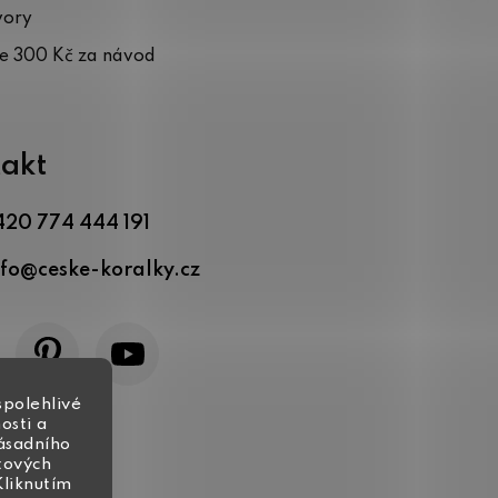
vory
te 300 Kč za návod
akt
420 774 444 191
nfo
@
ceske-koralky.cz
spolehlivé
osti a
zásadního
tových
Kliknutím