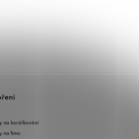
oření
 na korálkování
 na fimo