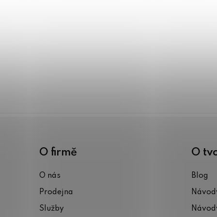
O firmě
O tv
O nás
Blog
Prodejna
Návody
Služby
Návody