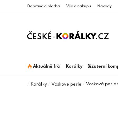
Přejít
Doprava a platba
Vše o nákupu
Návody
na
obsah
Aktuálně frčí
Korálky
Bižuterní ko
Domů
/
/
/
Vosková perl
Korálky
Voskové perle