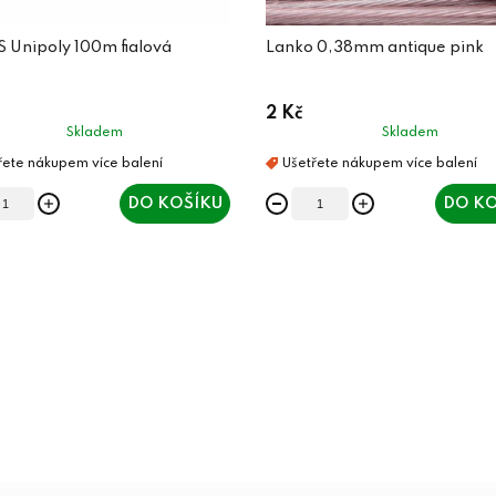
S Unipoly 100m fialová
Lanko 0,38mm antique pink
2 Kč
Skladem
Skladem
DO KOŠÍKU
DO KO