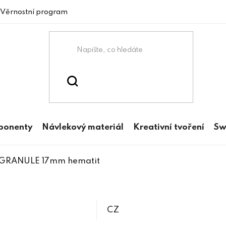
Věrnostní program
mponenty
Návlekový materiál
Kreativní tvoření
Sw
e GRANULE 17mm hematit
CZ