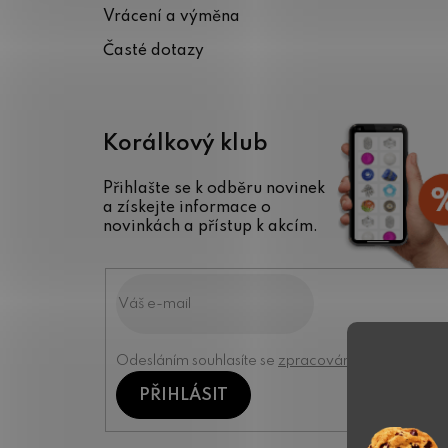
Vrácení a výměna
Časté dotazy
Korálkový klub
Přihlašte se k odběru novinek
a získejte informace o
novinkách a přístup k akcím.
Odesláním souhlasíte se
zpracováním osobních úd
PŘIHLÁSIT