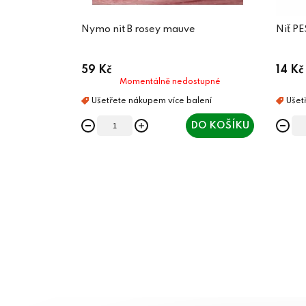
Nymo nit B rosey mauve
Niť PE
59 Kč
14 Kč
Momentálně nedostupné
DO KOŠÍKU