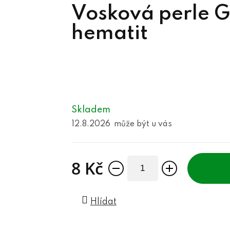
Vosková perle
hematit
Skladem
12.8.2026
8 Kč
Měrná cena:
Hlídat