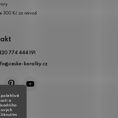
vory
te 300 Kč za návod
akt
420 774 444 191
nfo
@
ceske-koralky.cz
spolehlivé
osti a
zásadního
tových
Kliknutím