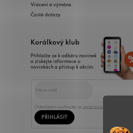
Vrácení a výměna
Časté dotazy
Korálkový klub
Přihlašte se k odběru novinek
a získejte informace o
novinkách a přístup k akcím.
Odesláním souhlasíte se
zpracováním osobních úd
PŘIHLÁSIT