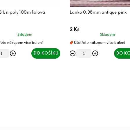
S Unipoly 100m fialová
Lanko 0,38mm antique pink
2 Kč
Skladem
Skladem
DO KOŠÍKU
DO KO