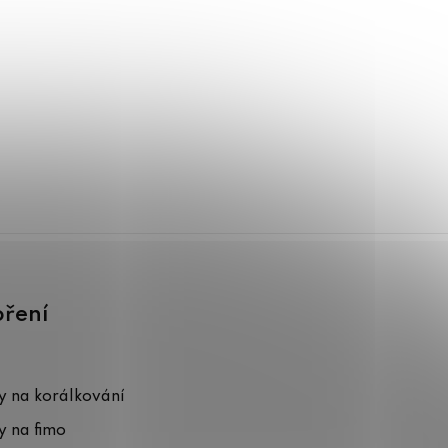
oření
 na korálkování
 na fimo