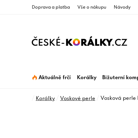
Přejít
Doprava a platba
Vše o nákupu
Návody
na
obsah
Aktuálně frčí
Korálky
Bižuterní ko
Domů
/
/
/
Vosková perle
Korálky
Voskové perle