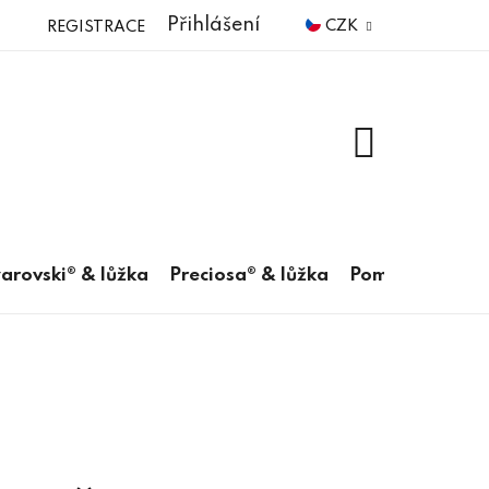
Přihlášení
CZK
REGISTRACE
NÁKUPNÍ
KOŠÍK
arovski® & lůžka
Preciosa® & lůžka
Pomůcky