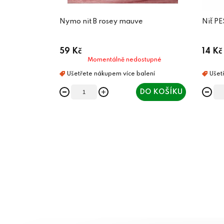
Nymo nit B rosey mauve
Niť PE
59 Kč
14 Kč
Momentálně nedostupné
DO KOŠÍKU