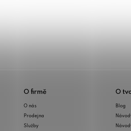
O firmě
O tv
O nás
Blog
Prodejna
Návody
Služby
Návody