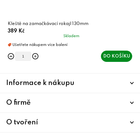
Kleště na zamačkávací rokajl 130mm
389 Kč
Skladem
DO KOŠÍKU
Z
Informace k nákupu
á
p
a
O firmě
t
í
O tvoření