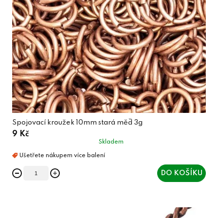
Spojovací kroužek 10mm stará měď 3g
9 Kč
Skladem
DO KOŠÍKU