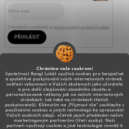
Odesláním souhlasíte se
zpracováním osobních údajů
PŘIHLÁSIT
Kontakt
Chráníme vaše soukromí
Společnost Rangl Lukáš využívá cookies pro bezpečné
a spolehlivé poskytování svých internetových stránek,
+420 774 444 191
ověření výkonnosti a Vašich zkušeností jako uživatele
a pro další zlepšování zásadního obsahu a
info
@
ceske-koralky.cz
personalizované reklamy jak na našich internetových
stránkách, tak také na stránkách třetích
poskytovatelů. Kliknutím na „Přijmout vše“ souhlasíte s
používáním cookies a jiných technologií ke zpracování
Vašich osobních údajů, včetně jejich předávání našim
marketingovým partnerům (třetí osoby). Naši
partneři využívají cookies a jiné technologie rovněž k