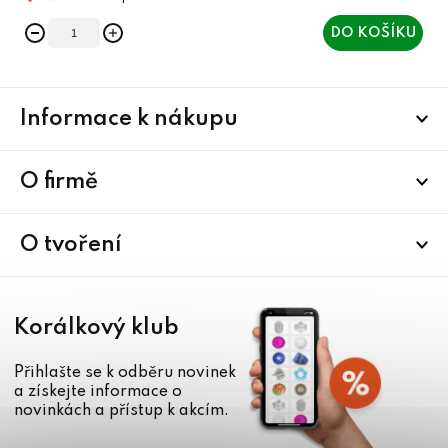
DO KOŠÍKU
Z
Informace k nákupu
á
p
a
O firmě
t
í
O tvoření
Korálkový klub
Přihlašte se k odběru novinek
a získejte informace o
novinkách a přístup k akcím.