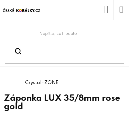
Přejít
na
obsah
NÁKUP
KOŠÍK
Domů
/
/
/
Bižuterní komponenty
Bižuterní zapínání
Ozdobné záponky
Crystal-ZONE
Záponka LUX 35/8mm rose
gold