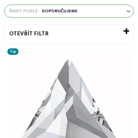
Ř
ŘADIT PODLE:
DOPORUČUJEME
a
z
e
OTEVŘÍT FILTR
n
V
í
Tip
ý
p
p
r
i
o
s
d
p
u
r
k
o
t
d
ů
u
k