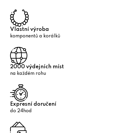
a
c
í
p
r
Vlastní výroba
v
komponentů a korálků
k
y
v
ý
2000 výdejních míst
p
na každém rohu
i
s
u
Expresní doručení
do 24hod