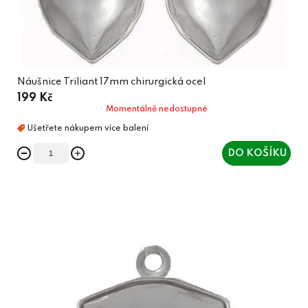
t
ů
Náušnice Triliant 17mm chirurgická ocel
199 Kč
Momentálně nedostupné
DO KOŠÍKU