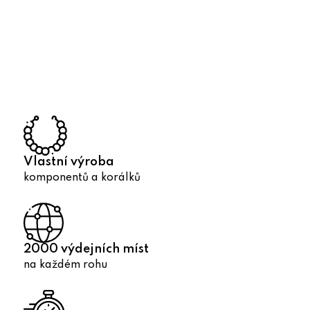
O
v
l
á
d
a
c
í
p
r
Vlastní výroba
v
komponentů a korálků
k
y
v
ý
2000 výdejních míst
p
na každém rohu
i
s
u