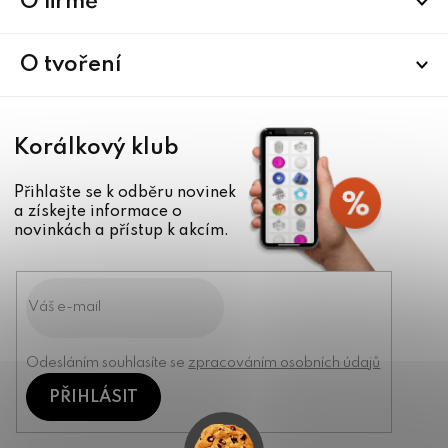
a
O firmě
t
í
O tvoření
Korálkový klub
Přihlašte se k odběru novinek
a získejte informace o
novinkách a přístup k akcím.
Odesláním souhlasíte se
zpracováním osobních údajů
PŘIHLÁSIT