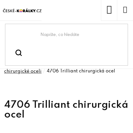
Přejít
na
obsah
NÁKUP
KOŠÍK
Domů
/
/
Bižuterní komponenty z
Bižuterní komponenty
/
Komponenty na Swarovski z
chirurgické oceli
/
4706 Trilliant chirurgická ocel
chirurgické oceli
4706 Trilliant chirurgická
ocel