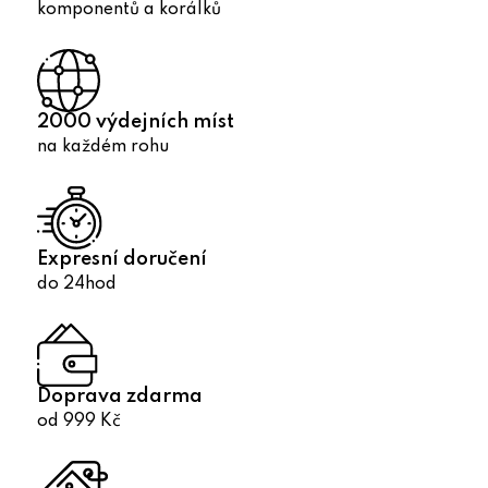
v
komponentů a korálků
k
y
v
ý
2000 výdejních míst
p
na každém rohu
i
s
u
Expresní doručení
do 24hod
Doprava zdarma
od 999 Kč