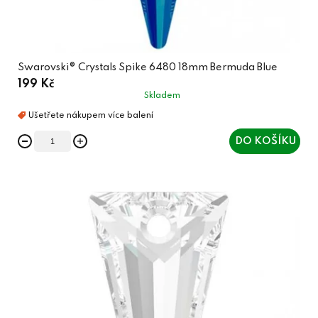
ů
Swarovski® Crystals Spike 6480 18mm Bermuda Blue
199 Kč
Skladem
DO KOŠÍKU