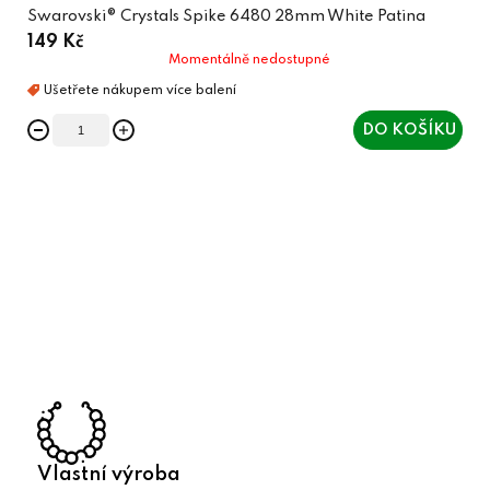
Swarovski® Crystals Spike 6480 28mm White Patina
149 Kč
Momentálně nedostupné
DO KOŠÍKU
O
v
l
á
d
a
c
í
p
r
Vlastní výroba