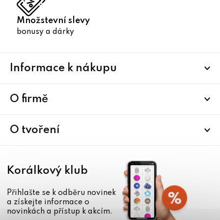
Množstevní slevy
bonusy a dárky
Z
Informace k nákupu
á
p
a
O firmě
t
í
O tvoření
Korálkový klub
Přihlašte se k odběru novinek
a získejte informace o
novinkách a přístup k akcím.