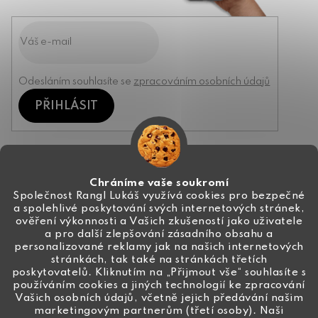
Odesláním souhlasíte se
zpracováním osobních údajů
PŘIHLÁSIT
Kontakt
Chráníme vaše soukromí
Společnost Rangl Lukáš využívá cookies pro bezpečné
a spolehlivé poskytování svých internetových stránek,
+420 774 444 191
ověření výkonnosti a Vašich zkušeností jako uživatele
a pro další zlepšování zásadního obsahu a
info
@
ceske-koralky.cz
personalizované reklamy jak na našich internetových
stránkách, tak také na stránkách třetích
poskytovatelů. Kliknutím na „Přijmout vše“ souhlasíte s
používáním cookies a jiných technologií ke zpracování
Vašich osobních údajů, včetně jejich předávání našim
marketingovým partnerům (třetí osoby). Naši