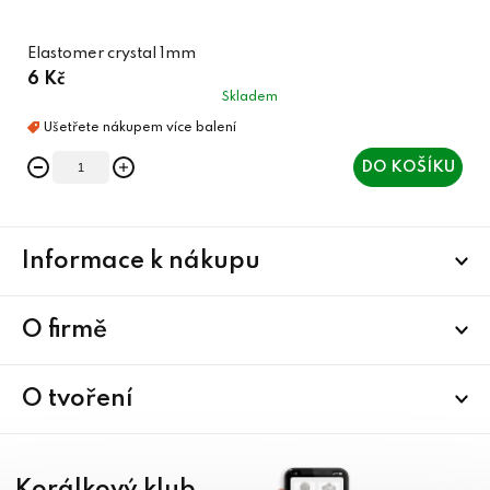
Elastomer crystal 1mm
6 Kč
Skladem
DO KOŠÍKU
Z
Informace k nákupu
á
p
a
O firmě
t
í
O tvoření