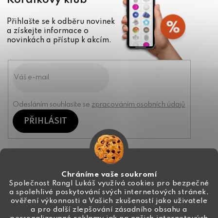
Korálkový klub
Přihlašte se k odběru novinek
a získejte informace o
novinkách a přístup k akcím.
Odesláním souhlasíte se
zpracováním osobních údajů
PŘIHLÁSIT
Kontakt
Chráníme vaše soukromí
Společnost Rangl Lukáš využívá cookies pro bezpečné
a spolehlivé poskytování svých internetových stránek,
+420 774 444 191
ověření výkonnosti a Vašich zkušeností jako uživatele
a pro další zlepšování zásadního obsahu a
info
@
ceske-koralky.cz