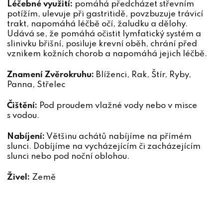
Léčebné využití:
pomáhá předcházet střevním
potížím, ulevuje při gastritidě, povzbuzuje trávicí
trakt, napomáhá léčbě očí, žaludku a dělohy.
Udává se, že pomáhá očistit lymfatický systém a
slinivku břišní, posiluje krevní oběh, chrání před
vznikem kožních chorob a napomáhá jejich léčbě.
Znamení Zvěrokruhu:
Blíženci, Rak, Štír, Ryby,
Panna, Střelec
Čištění:
Pod proudem vlažné vody nebo v misce
s vodou.
Nabíjení:
Většinu achátů nabíjíme na přímém
slunci. Dobíjíme na vycházejícím či zacházejícím
slunci nebo pod noční oblohou.
Živel:
Země