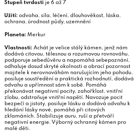
Stupeň tvrdosti
je 6 až 7
Užití:
odvaha, síla, léčení, dlouhověkost, láska,
ochrana, úrodnost půdy, uzemnění
Planeta:
Merkur
Vlastnosti:
Achát je velice stálý kámen, jenž nám
dodává citovou, tělesnou a rozumovou rovnováhu,
podporuje sebedůvěru a napomáhá sebepoznání,
odhaluje dosud skryté okolnosti a obrací pozornost
majitele k nerovnováhám narušujícím jeho pohodu,
posiluje soustředění a praktická rozhodnutí, dodává
odvahu a upřímnost sám k sobě. Pomáhá
překonávat negativní pocity, zahořklost, vnitřní
zlobu, odstraňuje vnitřní napětí. Navozuje pocit
bezpečí a jistoty, posiluje lásku a dodává odvahu k
hledání lásky nové, pomáhá při citových
zklamáních. Stabilizuje auru, ruší a přetváří
negativní energie. Výborný ochranný kámen pro
malé děti.