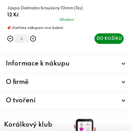
Jaspis Dalmatin broušený 10mm (1ks)
12 Kč
Skladem
DO KOŠÍKU
Z
Informace k nákupu
á
p
a
O firmě
t
í
O tvoření
Korálkový klub