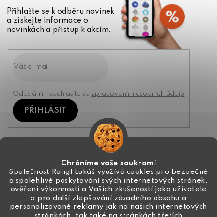
Přihlašte se k odběru novinek
a získejte informace o
novinkách a přístup k akcím.
Odesláním souhlasíte se
zpracováním osobních údajů
PŘIHLÁSIT
Kontakt
Chráníme vaše soukromí
Společnost Rangl Lukáš využívá cookies pro bezpečné
a spolehlivé poskytování svých internetových stránek,
+420 774 444 191
ověření výkonnosti a Vašich zkušeností jako uživatele
a pro další zlepšování zásadního obsahu a
info
@
ceske-koralky.cz
personalizované reklamy jak na našich internetových
stránkách, tak také na stránkách třetích