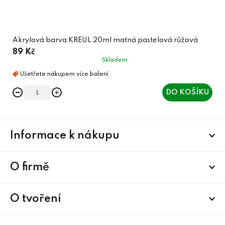
Akrylová barva KREUL 20ml matná pastelová růžová
89 Kč
Skladem
DO KOŠÍKU
Z
Informace k nákupu
á
p
a
O firmě
t
í
O tvoření