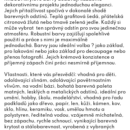
dekorativnímu projektu jednoduchou eleganci.
Jejich přitažlivost spočívá v dokonalé shodě
barevných odstínů. Teplá grafitová šedá, přátelská
citronová žlutá nebo tmavě zelená jedle. Každý si
může vybrat ten správný odstín pro svou jedinečnou
atmosféru. Robustní barvy zajišťují spolehlivé
použití a práce s nimi je maximálně
jednoduchá. Barvy jsou ideální volba ? jako základ,
pro lakování nebo jako základ pro decoupage nebo
přenos fotografií. Jejich krémová konzistence a
příjemný zápach činí práci nesmírně příjemnou.
Vlastnosti, které vás přesvědčí: vhodná pro děti,
odolávající slinám, odolávající povětrnostním
vlivům, na vodní bázi, bohatá barevná paleta
matných, lesklých a metalických odstínů, ideální pro
umění, hobby, školu, modelářství, vhodná pro řadu
podkladů jako dřevo, papír, len, kůži, kámen, kov,
sklo, hlínu, keramiku, vosk, umělou hmotu a
polystyren, ředitelná vodou, vzájemně míchatelná,
bez zápachu, rychle schnoucí, vynikající barevná
krytost a stálobarevnost, vyrobená z vybraných