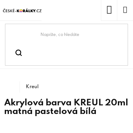
Přejít
na
obsah
NÁKUP
KOŠÍK
Domů
/
/
/
Kreativní tvoření
Kreativní malování a tvoření
/
Akrylové barvy matné
Akrylové barvy
Kreul
Akrylová barva KREUL 20ml
matná pastelová bílá