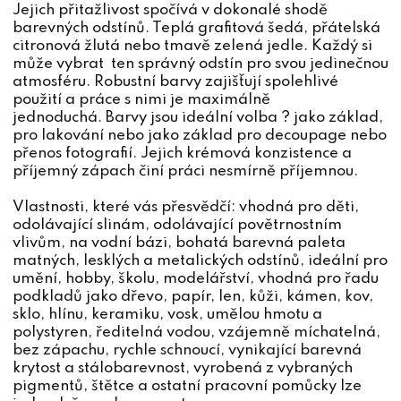
Jejich přitažlivost spočívá v dokonalé shodě
barevných odstínů. Teplá grafitová šedá, přátelská
citronová žlutá nebo tmavě zelená jedle. Každý si
může vybrat ten správný odstín pro svou jedinečnou
atmosféru. Robustní barvy zajišťují spolehlivé
použití a práce s nimi je maximálně
jednoduchá. Barvy jsou ideální volba ? jako základ,
pro lakování nebo jako základ pro decoupage nebo
přenos fotografií. Jejich krémová konzistence a
příjemný zápach činí práci nesmírně příjemnou.
Vlastnosti, které vás přesvědčí: vhodná pro děti,
odolávající slinám, odolávající povětrnostním
vlivům, na vodní bázi, bohatá barevná paleta
matných, lesklých a metalických odstínů, ideální pro
umění, hobby, školu, modelářství, vhodná pro řadu
podkladů jako dřevo, papír, len, kůži, kámen, kov,
sklo, hlínu, keramiku, vosk, umělou hmotu a
polystyren, ředitelná vodou, vzájemně míchatelná,
bez zápachu, rychle schnoucí, vynikající barevná
krytost a stálobarevnost, vyrobená z vybraných
pigmentů, štětce a ostatní pracovní pomůcky lze