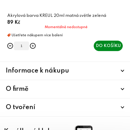
Akrylová barva KREUL 20ml matná světle zelená
89 Kč
Momentálně nedostupné
DO KOŠÍKU
Z
Informace k nákupu
á
p
a
O firmě
t
í
O tvoření