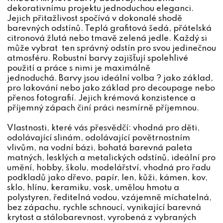
dekorativnímu projektu jednoduchou eleganci.
Jejich přitažlivost spočívá v dokonalé shodě
barevných odstínů. Teplá grafitová šedá, přátelská
citronová žlutá nebo tmavě zelená jedle. Každý si
může vybrat ten správný odstín pro svou jedinečnou
atmosféru. Robustní barvy zajišťují spolehlivé
použití a práce s nimi je maximálně
jednoduchá. Barvy jsou ideální volba ? jako základ,
pro lakování nebo jako základ pro decoupage nebo
přenos fotografií. Jejich krémová konzistence a
příjemný zápach činí práci nesmírně příjemnou.
Vlastnosti, které vás přesvědčí: vhodná pro děti,
odolávající slinám, odolávající povětrnostním
vlivům, na vodní bázi, bohatá barevná paleta
matných, lesklých a metalických odstínů, ideální pro
umění, hobby, školu, modelářství, vhodná pro řadu
podkladů jako dřevo, papír, len, kůži, kámen, kov,
sklo, hlínu, keramiku, vosk, umělou hmotu a
polystyren, ředitelná vodou, vzájemně míchatelná,
bez zápachu, rychle schnoucí, vynikající barevná
krytost a stálobarevnost, vyrobená z vybraných