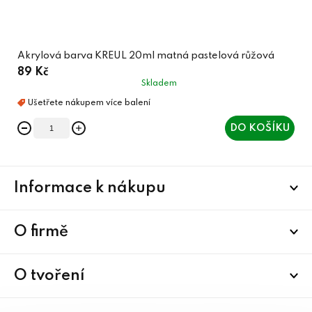
Akrylová barva KREUL 20ml matná pastelová růžová
89 Kč
Skladem
DO KOŠÍKU
Z
Informace k nákupu
á
p
a
O firmě
t
í
O tvoření