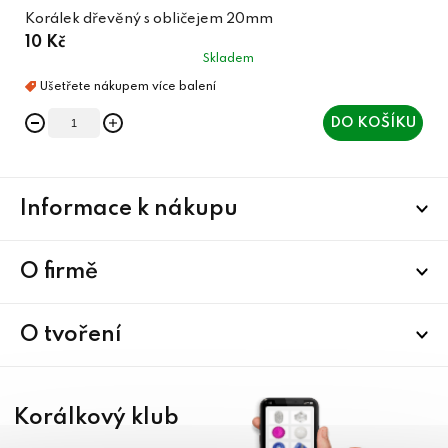
Korálek dřevěný s obličejem 20mm
10 Kč
Skladem
DO KOŠÍKU
Z
Informace k nákupu
á
p
a
O firmě
t
í
O tvoření
Korálkový klub