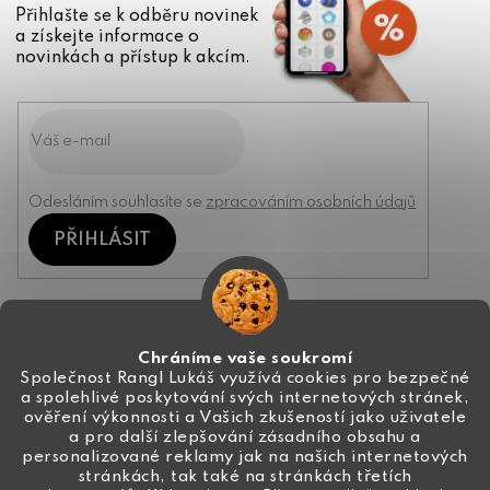
Přihlašte se k odběru novinek
a získejte informace o
novinkách a přístup k akcím.
Odesláním souhlasíte se
zpracováním osobních údajů
PŘIHLÁSIT
Kontakt
Chráníme vaše soukromí
Společnost Rangl Lukáš využívá cookies pro bezpečné
a spolehlivé poskytování svých internetových stránek,
+420 774 444 191
ověření výkonnosti a Vašich zkušeností jako uživatele
a pro další zlepšování zásadního obsahu a
info
@
ceske-koralky.cz
personalizované reklamy jak na našich internetových
stránkách, tak také na stránkách třetích