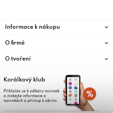
Z
Informace k nákupu
á
p
a
O firmě
t
í
O tvoření
Korálkový klub
Přihlašte se k odběru novinek
a získejte informace o
novinkách a přístup k akcím.