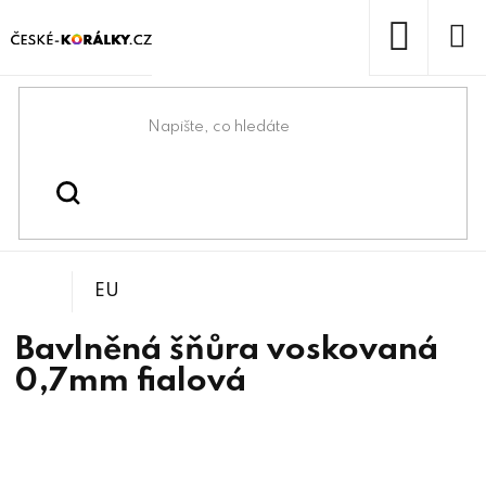
Přejít
na
obsah
NÁKUP
KOŠÍK
Domů
/
/
Bavlněná šňůra
Návlekový materiál
EU
Bavlněná šňůra voskovaná
0,7mm fialová