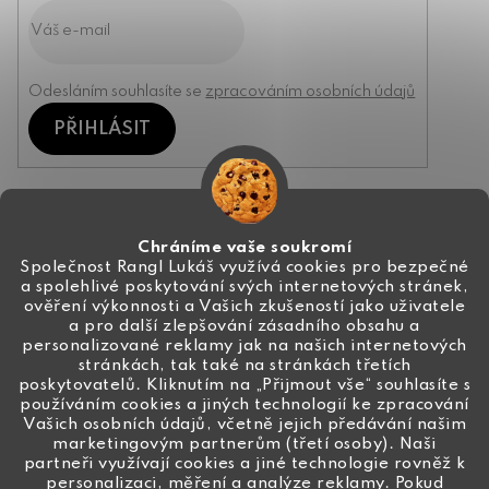
Odesláním souhlasíte se
zpracováním osobních údajů
PŘIHLÁSIT
Kontakt
Chráníme vaše soukromí
Společnost Rangl Lukáš využívá cookies pro bezpečné
a spolehlivé poskytování svých internetových stránek,
+420 774 444 191
ověření výkonnosti a Vašich zkušeností jako uživatele
a pro další zlepšování zásadního obsahu a
info
@
ceske-koralky.cz
personalizované reklamy jak na našich internetových
stránkách, tak také na stránkách třetích
poskytovatelů. Kliknutím na „Přijmout vše“ souhlasíte s
používáním cookies a jiných technologií ke zpracování
Vašich osobních údajů, včetně jejich předávání našim
marketingovým partnerům (třetí osoby). Naši
partneři využívají cookies a jiné technologie rovněž k
personalizaci, měření a analýze reklamy. Pokud