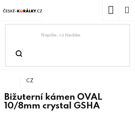
Přejít
na
obsah
NÁKUP
KOŠÍK
Domů
/
/
/
Tvarové kameny
Korálky
Bižuterní kameny
CZ
Bižuterní kámen OVAL
10/8mm crystal GSHA