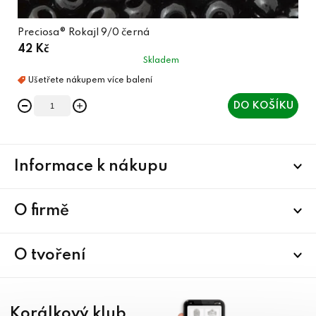
Preciosa® Rokajl 9/0 černá
42 Kč
Skladem
DO KOŠÍKU
Z
Informace k nákupu
á
p
a
O firmě
t
í
O tvoření
Korálkový klub