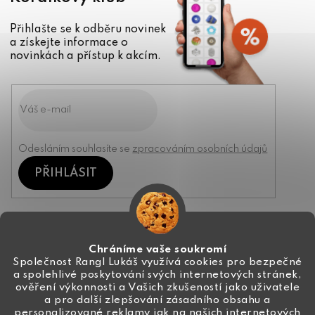
Přihlašte se k odběru novinek
a získejte informace o
novinkách a přístup k akcím.
Odesláním souhlasíte se
zpracováním osobních údajů
PŘIHLÁSIT
Kontakt
Chráníme vaše soukromí
Společnost Rangl Lukáš využívá cookies pro bezpečné
a spolehlivé poskytování svých internetových stránek,
+420 774 444 191
ověření výkonnosti a Vašich zkušeností jako uživatele
a pro další zlepšování zásadního obsahu a
info
@
ceske-koralky.cz
personalizované reklamy jak na našich internetových