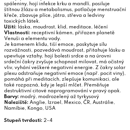
spáleniny, hojí infekce krku a mandlí, posiluje
štítnou žlázu a metabolismus, potlačuje menstruační
křeče, zbavuje plíce, játra, střeva a ledviny
toxických látek.
Užití:
láska, moudrost, klid, meditace, léčení
Vlastnosti:
receptivní kámen, přiřazen planetě
Venuši a elementu vody.
Je kamenem klidu, tiší emoce, poskytuje sílu
rozvážnosti, pozvedává moudrost, přitahuje lásku a
upevňuje vztahy, hojí bolesti srdce a na úrovni
srdeční čakry zvyšuje schopnost milovat, má očistný
vliv, vyhání veškeré negativní energie. Z čakry solar
plexu odstraňuje negativní emoce (např. pocit viny),
pomáhá při meditacích, zlepšuje komunikaci, ale
také rozpozná, kdy je lepší mlčet. Přeměňuje
destruktivní citové naprogramování v pravý opak.
Barvy:
modrý, modrozelený až tyrkysový
Naleziště:
Anglie, Izrael, Mexico, ČR, Austrálie,
Namíbie, Kongo, USA
Stupeň tvrdosti:
2-4