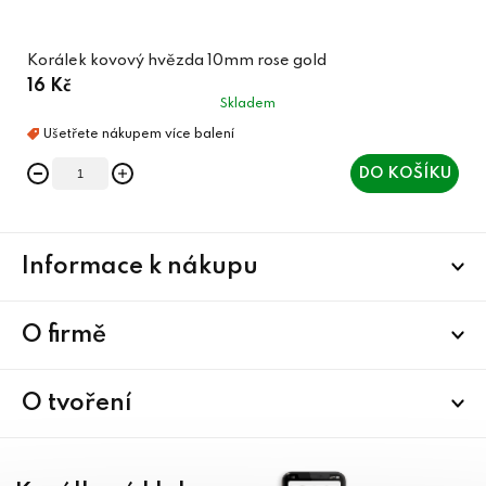
Korálek kovový hvězda 10mm rose gold
16 Kč
Skladem
DO KOŠÍKU
Z
Informace k nákupu
á
p
a
O firmě
t
í
O tvoření