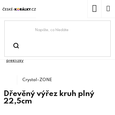
Přejít
na
obsah
NÁKUP
KOŠÍK
Domů
/
/
/
Kreativní tvoření
Kreativní malování a tvoření
/
Dřevěné výřezy z
Dekorační základy k dotvoření
překližky
Crystal-ZONE
Dřevěný výřez kruh plný
22,5cm