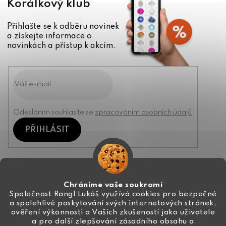
Korálkový klub
Přihlašte se k odběru novinek
a získejte informace o
novinkách a přístup k akcím.
Odesláním souhlasíte se
zpracováním osobních údajů
PŘIHLÁSIT
Kontakt
Chráníme vaše soukromí
Společnost Rangl Lukáš využívá cookies pro bezpečné
a spolehlivé poskytování svých internetových stránek,
+420 774 444 191
ověření výkonnosti a Vašich zkušeností jako uživatele
a pro další zlepšování zásadního obsahu a