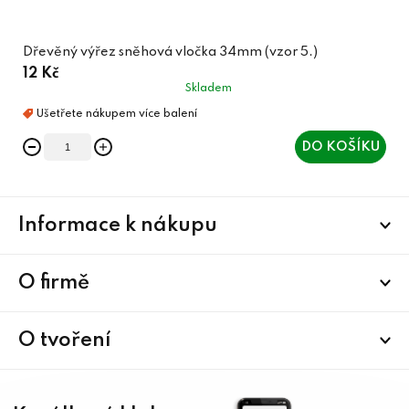
Dřevěný výřez sněhová vločka 34mm (vzor 5.)
12 Kč
Skladem
DO KOŠÍKU
Z
Informace k nákupu
á
p
a
O firmě
t
í
O tvoření