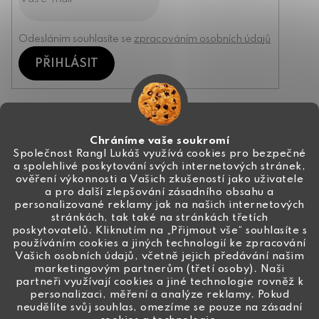
Odesláním souhlasíte se
zpracováním osobních údajů
PŘIHLÁSIT
Kontakt
Chráníme vaše soukromí
Společnost Rangl Lukáš využívá cookies pro bezpečné
a spolehlivé poskytování svých internetových stránek,
+420 774 444 191
ověření výkonnosti a Vašich zkušeností jako uživatele
a pro další zlepšování zásadního obsahu a
info
@
ceske-koralky.cz
personalizované reklamy jak na našich internetových
stránkách, tak také na stránkách třetích
poskytovatelů. Kliknutím na „Přijmout vše“ souhlasíte s
používáním cookies a jiných technologií ke zpracování
Vašich osobních údajů, včetně jejich předávání našim
marketingovým partnerům (třetí osoby). Naši
partneři využívají cookies a jiné technologie rovněž k
personalizaci, měření a analýze reklamy. Pokud
neudělíte svůj souhlas, omezíme se pouze na zásadní