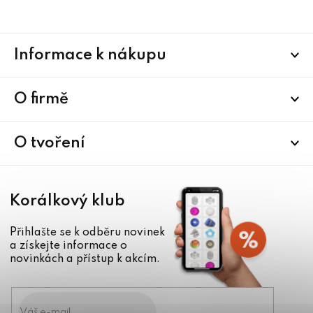
Z
Informace k nákupu
á
p
a
O firmě
t
í
O tvoření
Korálkový klub
Přihlašte se k odběru novinek
a získejte informace o
novinkách a přístup k akcím.