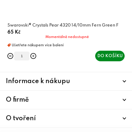
Swarovski® Crystals Pear 4320 14/10mm Fern Green F
65 Kč
Momentálně nedostupné
DO KOŠÍKU
Z
Informace k nákupu
á
p
a
O firmě
t
í
O tvoření