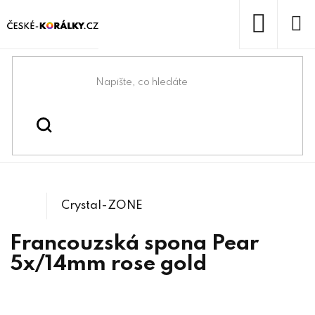
Přejít
na
obsah
NÁKUP
KOŠÍK
Domů
/
/
Komponenty na Swarovski®
Swarovski® & lůžka
/
4320 Pear
Crystals
Crystal-ZONE
Francouzská spona Pear
5x/14mm rose gold