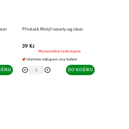
lear
Přívěsek Motýl navety ag clear
39 Kč
Momentálně nedostupné
ŠÍKU
DO KOŠÍKU