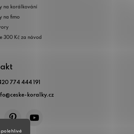
 na korálkování
 na fimo
vory
te 300 Kč za návod
akt
420 774 444 191
nfo
@
ceske-koralky.cz
spolehlivé