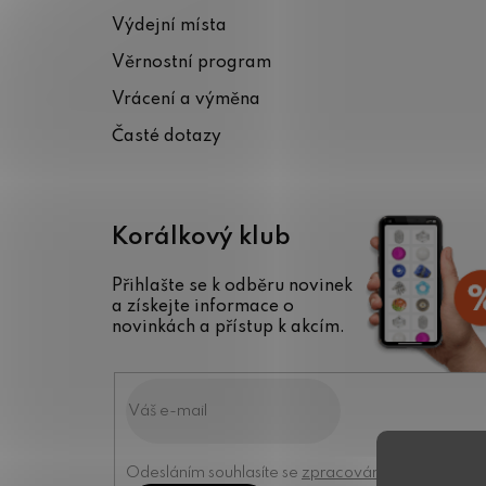
a
Výdejní místa
t
Věrnostní program
í
Vrácení a výměna
Časté dotazy
Korálkový klub
Přihlašte se k odběru novinek
a získejte informace o
novinkách a přístup k akcím.
Odesláním souhlasíte se
zpracováním osobních úd