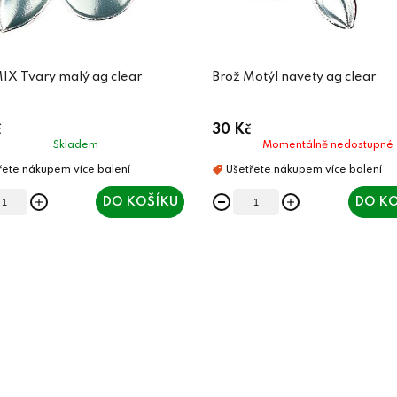
IX Tvary malý ag clear
Brož Motýl navety ag clear
č
30 Kč
Skladem
Momentálně nedostupné
DO KOŠÍKU
DO KO