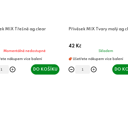
ek MIX Třešně ag clear
Přívěsek MIX Tvary malý ag c
42 Kč
Momentálně nedostupné
Skladem
DO KOŠÍKU
DO KO