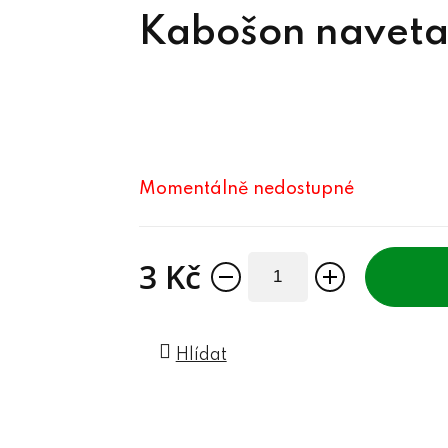
Kabošon naveta
Momentálně nedostupné
3 Kč
Měrná cena:
Hlídat