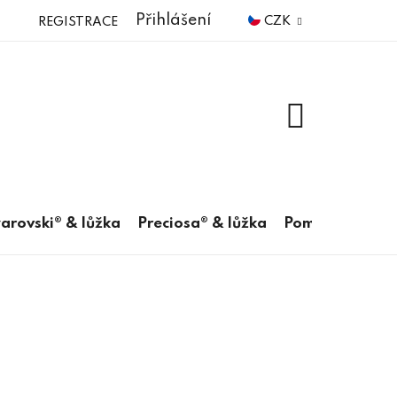
Přihlášení
CZK
REGISTRACE
NÁKUPNÍ
KOŠÍK
arovski® & lůžka
Preciosa® & lůžka
Pomůcky