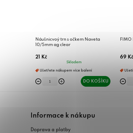
Náušnicvoý trn s očkem Naveta
FIMO P
10/5mm ag clear
21 Kč
69 K
Skladem
DO KOŠÍKU
Z
á
Informace k nákupu
p
Doprava a platby