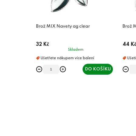
Brož MIX Navety ag clear
Brož M
32 Kč
44 K
Skladem
DO KOŠÍKU