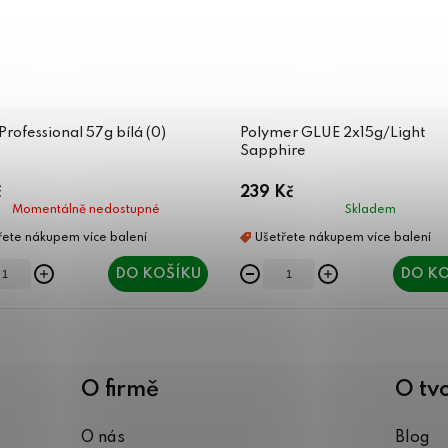
rofessional 57g bílá (0)
Polymer GLUE 2x15g/Light
Sapphire
č
239 Kč
Momentálně nedostupné
Skladem
DO KOŠÍKU
DO KO
O firmě
O tv
O nás
Blog