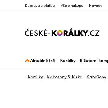
Přejít
Doprava a platba
Vše o nákupu
Návody
na
obsah
Aktuálně frčí
Korálky
Bižuterní ko
Domů
/
/
/
Korálky
Kabošony & lůžka
Kabošony