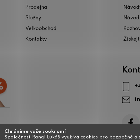
Prodejna
Návody
Služby
Návody
Velkoobchod
Rozho
Kontakty
Získej
Kont
+
i
Chráníme vaše soukromí
ajů
Společnost Rangl Lukáš využívá cookies pro bezpečné a 