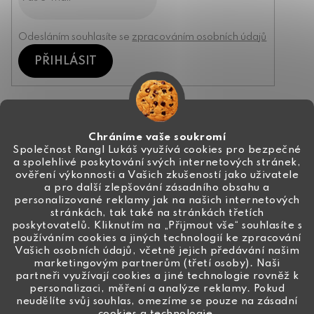
Odesláním souhlasíte se
zpracováním osobních údajů
PŘIHLÁSIT
Kontakt
Chráníme vaše soukromí
Společnost Rangl Lukáš využívá cookies pro bezpečné
a spolehlivé poskytování svých internetových stránek,
+420 774 444 191
ověření výkonnosti a Vašich zkušeností jako uživatele
a pro další zlepšování zásadního obsahu a
info
@
ceske-koralky.cz
personalizované reklamy jak na našich internetových
stránkách, tak také na stránkách třetích
poskytovatelů. Kliknutím na „Přijmout vše“ souhlasíte s
používáním cookies a jiných technologií ke zpracování
Vašich osobních údajů, včetně jejich předávání našim
marketingovým partnerům (třetí osoby). Naši
partneři využívají cookies a jiné technologie rovněž k
personalizaci, měření a analýze reklamy. Pokud
neudělíte svůj souhlas, omezíme se pouze na zásadní