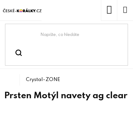
Přejít
na
obsah
NÁKUP
KOŠÍK
Domů
/
/
Bižuterní lůžka
Bižuterní komponenty
Crystal-ZONE
Prsten Motýl navety ag clear