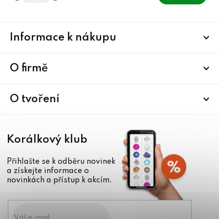
Z
Informace k nákupu
á
p
a
O firmě
t
í
O tvoření
Korálkový klub
Přihlašte se k odběru novinek
a získejte informace o
novinkách a přístup k akcím.