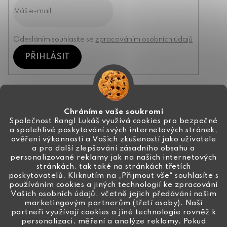
Odesláním souhlasíte se
zpracováním osobních údajů
PŘIHLÁSIT
Kontakt
Chráníme vaše soukromí
Společnost Rangl Lukáš využívá cookies pro bezpečné
a spolehlivé poskytování svých internetových stránek,
+420 774 444 191
ověření výkonnosti a Vašich zkušeností jako uživatele
a pro další zlepšování zásadního obsahu a
info
@
ceske-koralky.cz
personalizované reklamy jak na našich internetových
stránkách, tak také na stránkách třetích
poskytovatelů. Kliknutím na „Přijmout vše“ souhlasíte s
používáním cookies a jiných technologií ke zpracování
Vašich osobních údajů, včetně jejich předávání našim
marketingovým partnerům (třetí osoby). Naši
partneři využívají cookies a jiné technologie rovněž k
personalizaci, měření a analýze reklamy. Pokud