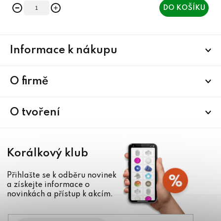
DO KOŠÍKU
Z
Informace k nákupu
á
p
a
O firmě
t
í
O tvoření
Korálkový klub
Přihlašte se k odběru novinek
a získejte informace o
novinkách a přístup k akcím.