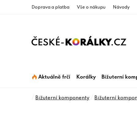
Přejít
Doprava a platba
Vše o nákupu
Návody
na
obsah
Aktuálně frčí
Korálky
Bižuterní ko
Domů
/
/
Bižuterní komponenty
Bižuterní kompon