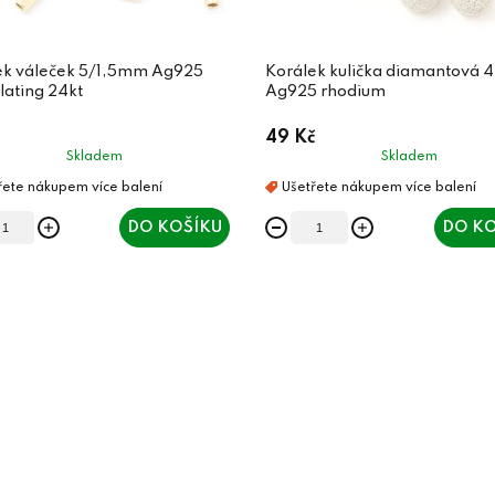
ek váleček 5/1,5mm Ag925
Korálek kulička diamantová
lating 24kt
Ag925 rhodium
49 Kč
Skladem
Skladem
DO KOŠÍKU
DO KO