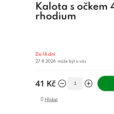
Kalota s očkem
rhodium
Do 14 dní
27.8.2026
41 Kč
Měrná cena:
Hlídat