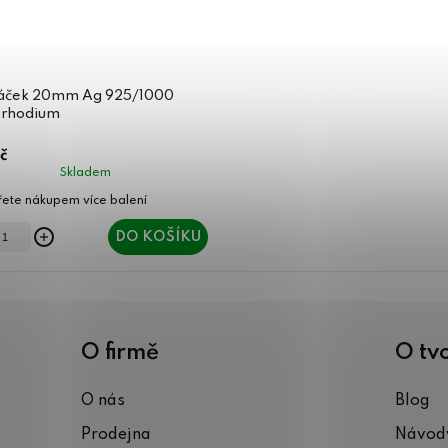
áček 20mm Ag 925/1000
 rhodium
č
Skladem
DO KOŠÍKU
O firmě
O tv
O nás
Blog
Prodejna
Návody