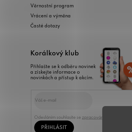
t
Věrnostní program
í
Vrácení a výměna
Časté dotazy
Korálkový klub
Přihlašte se k odběru novinek
a získejte informace o
novinkách a přístup k akcím.
Odesláním souhlasíte se
zpracováním osobních úd
PŘIHLÁSIT