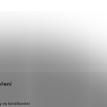
oření
 na korálkování