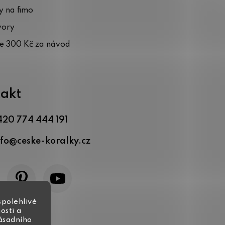
 na fimo
vory
te 300 Kč za návod
akt
420 774 444 191
nfo
@
ceske-koralky.cz
spolehlivé
osti a
zásadního