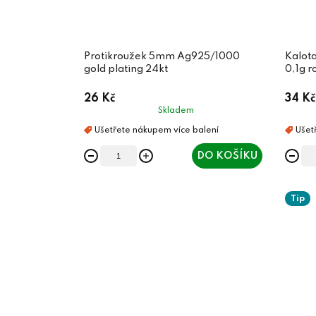
Protikroužek 5mm Ag925/1000
Kalot
gold plating 24kt
0,1g r
26 Kč
34 Kč
Skladem
DO KOŠÍKU
Tip