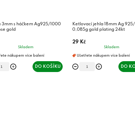
a 3mm s háčkem Ag925/1000
Ketlovací jehla 18mm Ag 925
ose gold
0,085g gold plating 24kt
29 Kč
Skladem
Skladem
DO KOŠÍKU
DO KO