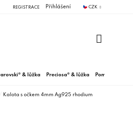
Přihlášení
CZK
REGISTRACE
NÁKUPNÍ
KOŠÍK
arovski® & lůžka
Preciosa® & lůžka
Pomůcky
/
Kalota s očkem 4mm Ag925 rhodium