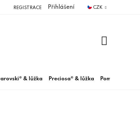
Přihlášení
CZK
REGISTRACE
NÁKUPNÍ
KOŠÍK
arovski® & lůžka
Preciosa® & lůžka
Pomůcky