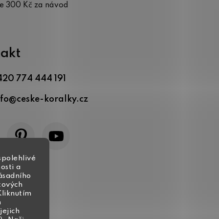
te 300 Kč za návod
akt
420 774 444 191
nfo
@
ceske-koralky.cz
spolehlivé
osti a
zásadního
tových
Kliknutím
h
jejich