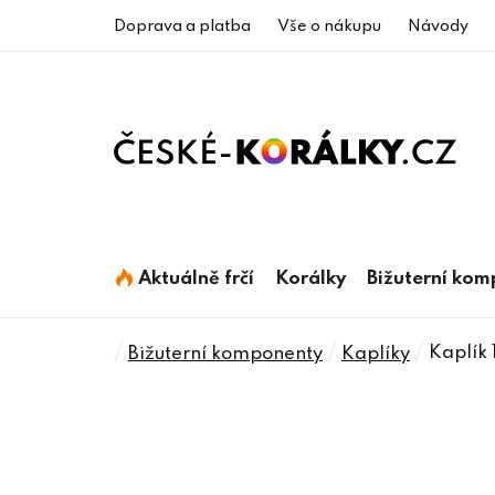
Přejít
Doprava a platba
Vše o nákupu
Návody
na
obsah
Aktuálně frčí
Korálky
Bižuterní ko
Domů
/
/
/
Kaplík 
Bižuterní komponenty
Kaplíky