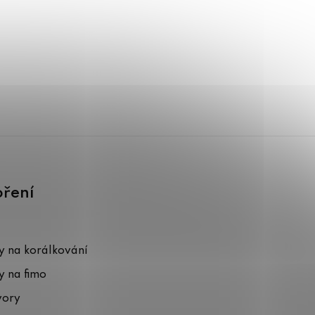
oření
 na korálkování
 na fimo
vory