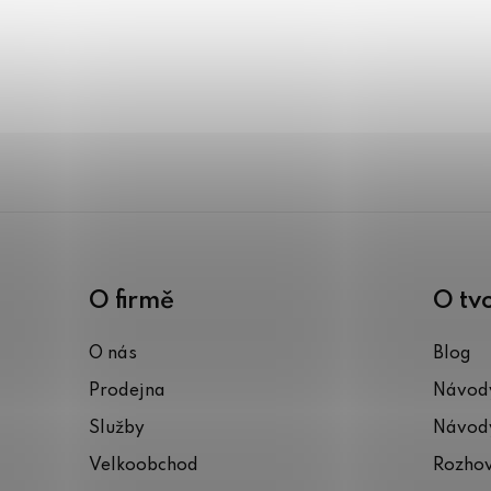
O firmě
O tv
O nás
Blog
Prodejna
Návody
Služby
Návody
Velkoobchod
Rozho