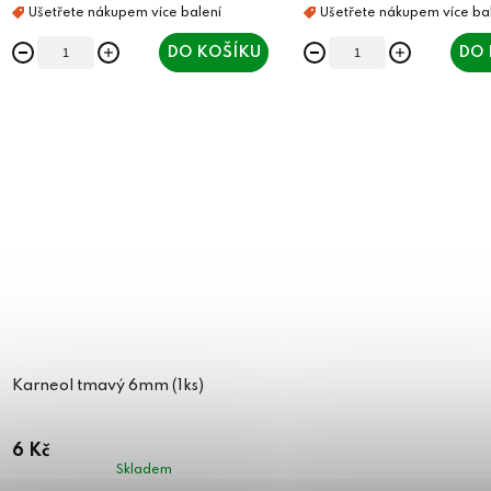
DO KOŠÍKU
DO 
Karneol tmavý 6mm (1ks)
6 Kč
Skladem