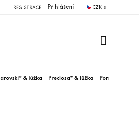
Přihlášení
CZK
REGISTRACE
NÁKUPNÍ
KOŠÍK
arovski® & lůžka
Preciosa® & lůžka
Pomůcky