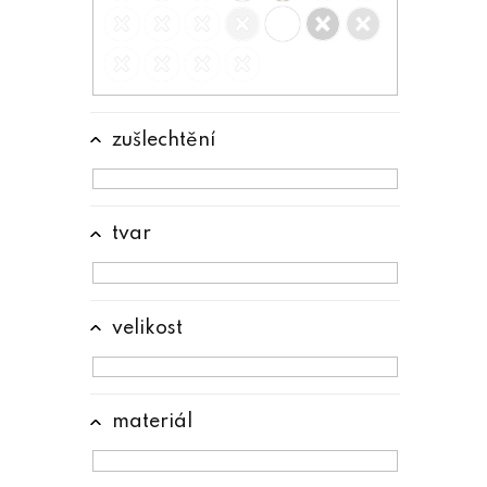
e
l
zušlechtění
tvar
velikost
materiál