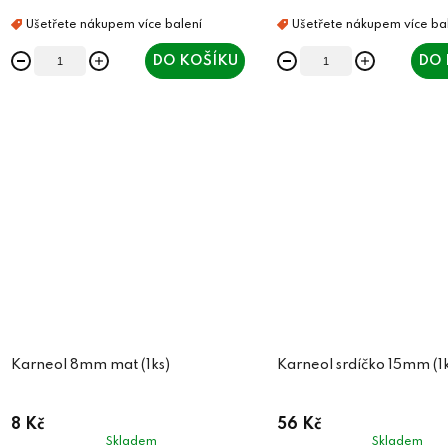
t
ů
ů
DO KOŠÍKU
DO 
Karneol 8mm mat (1ks)
Karneol srdíčko 15mm (1k
8 Kč
56 Kč
Skladem
Skladem