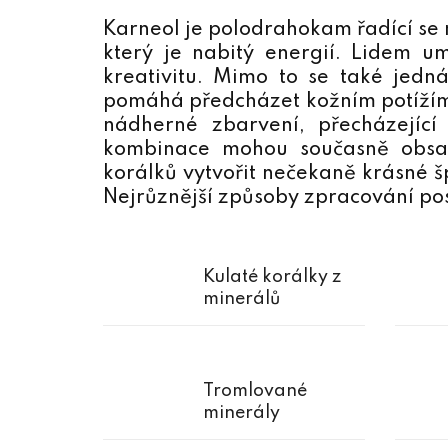
Karneol je polodrahokam řadící se 
který je nabitý energií. Lidem u
kreativitu. Mimo to se také jed
pomáhá předcházet kožním potížím, 
nádherné zbarvení, přecházející
kombinace mohou současně obsah
korálků vytvořit nečekaně krásné š
Nejrůznější způsoby zpracování posky
Kulaté korálky z
minerálů
Tromlované
minerály