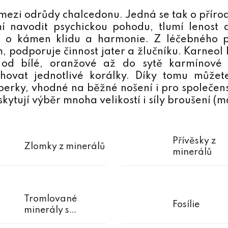
mezi odrůdy chalcedonu. Jedná se tak o přírod
mí navodit psychickou pohodu, tlumí lenost
ná o kámen klidu a harmonie. Z léčebného 
podporuje činnost jater a žlučníku. Karneol 
 od bílé, oranžové až do sytě karmínové 
ovat jednotlivé korálky. Díky tomu můžet
perky, vhodné na běžné nošení i pro společens
tují výběr mnoha velikostí i síly broušení (mat
Přívěsky z
Zlomky z minerálů
minerálů
Tromlované
Fosílie
minerály s
průtahem