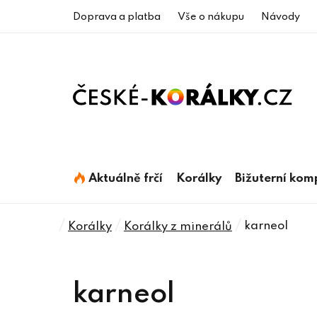
Přejít
Doprava a platba
Vše o nákupu
Návody
na
obsah
Aktuálně frčí
Korálky
Bižuterní ko
Domů
/
/
/
karneol
Korálky
Korálky z minerálů
karneol