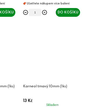
KOŠÍKU
DO KOŠÍKU
mm (1ks)
Karneol tmavý 10mm (1ks)
13 Kč
Skladem