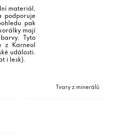
ní materiál,
 a podporuje
pohledu pak
korálky mají
barvy. Tyto
e z Karneol
ké události.
 i lesk).
Tvary z minerálů