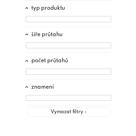
typ produktu
šíře průtahu
počet průtahů
znamení
Vymazat filtry