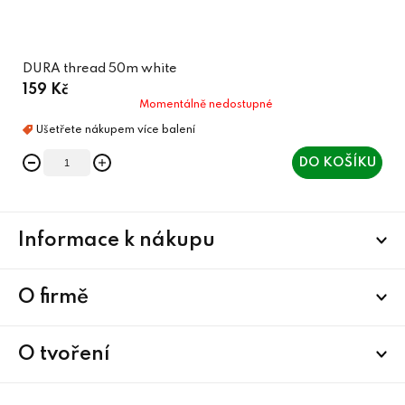
DURA thread 50m white
159 Kč
Momentálně nedostupné
DO KOŠÍKU
Z
Informace k nákupu
á
p
a
O firmě
t
í
O tvoření