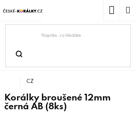
Přejít
na
obsah
NÁKUP
KOŠÍK
Domů
/
/
/
Kulička
Korálky
Broušené korálky
CZ
Korálky broušené 12mm
černá AB (8ks)