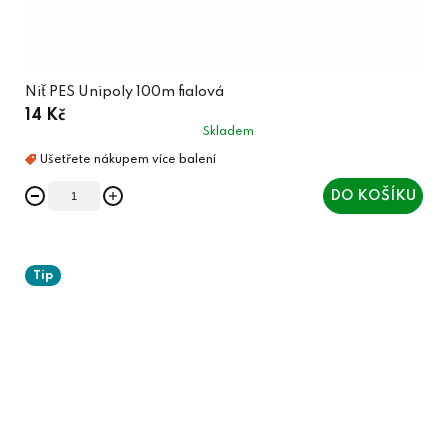
Niť PES Unipoly 100m fialová
14 Kč
Skladem
DO KOŠÍKU
Tip