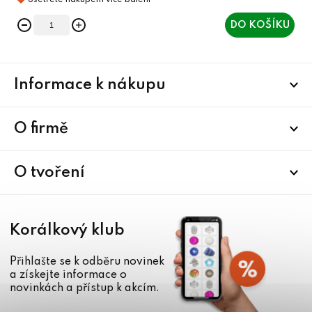
DO KOŠÍKU
Z
Informace k nákupu
á
p
a
O firmě
t
í
O tvoření
Korálkový klub
Přihlašte se k odběru novinek
a získejte informace o
novinkách a přístup k akcím.