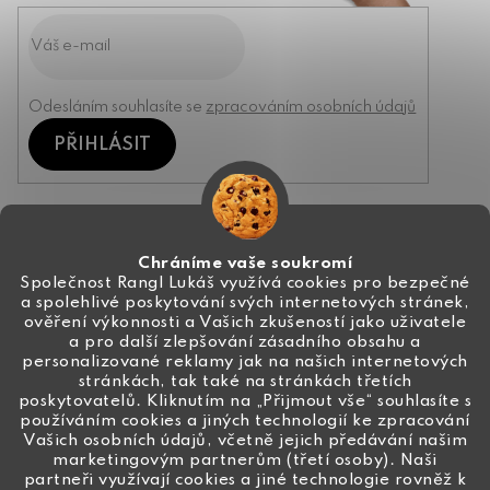
Odesláním souhlasíte se
zpracováním osobních údajů
PŘIHLÁSIT
Kontakt
Chráníme vaše soukromí
Společnost Rangl Lukáš využívá cookies pro bezpečné
a spolehlivé poskytování svých internetových stránek,
+420 774 444 191
ověření výkonnosti a Vašich zkušeností jako uživatele
a pro další zlepšování zásadního obsahu a
info
@
ceske-koralky.cz
personalizované reklamy jak na našich internetových
stránkách, tak také na stránkách třetích
poskytovatelů. Kliknutím na „Přijmout vše“ souhlasíte s
používáním cookies a jiných technologií ke zpracování
Vašich osobních údajů, včetně jejich předávání našim
marketingovým partnerům (třetí osoby). Naši
partneři využívají cookies a jiné technologie rovněž k