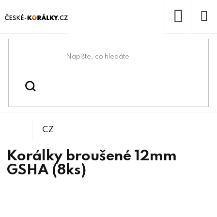
Přejít
na
obsah
NÁKUP
KOŠÍK
Domů
/
/
/
Kulička
Korálky
Broušené korálky
CZ
Korálky broušené 12mm
GSHA (8ks)