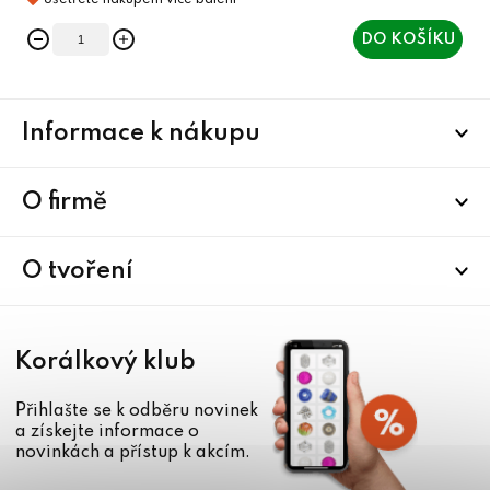
DO KOŠÍKU
Z
Informace k nákupu
á
p
a
O firmě
t
í
O tvoření
Korálkový klub
Přihlašte se k odběru novinek
a získejte informace o
novinkách a přístup k akcím.