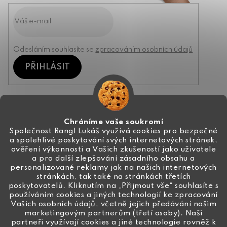
Odesláním souhlasíte se
zpracováním osobních údajů
PŘIHLÁSIT
Kontakt
Chráníme vaše soukromí
Společnost Rangl Lukáš využívá cookies pro bezpečné
a spolehlivé poskytování svých internetových stránek,
+420 774 444 191
ověření výkonnosti a Vašich zkušeností jako uživatele
a pro další zlepšování zásadního obsahu a
info
@
ceske-koralky.cz
personalizované reklamy jak na našich internetových
stránkách, tak také na stránkách třetích
poskytovatelů. Kliknutím na „Přijmout vše“ souhlasíte s
používáním cookies a jiných technologií ke zpracování
Vašich osobních údajů, včetně jejich předávání našim
marketingovým partnerům (třetí osoby). Naši
partneři využívají cookies a jiné technologie rovněž k