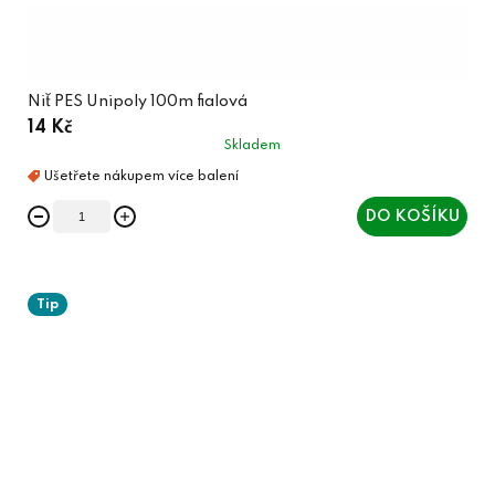
Niť PES Unipoly 100m fialová
14 Kč
Skladem
DO KOŠÍKU
Tip