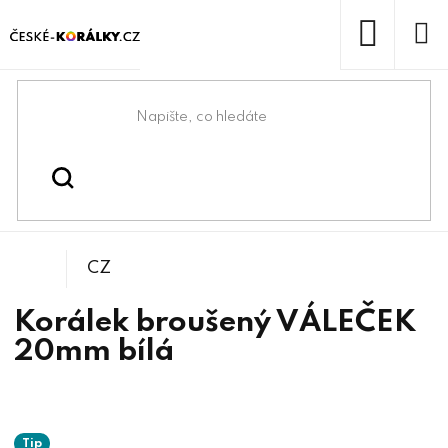
Přejít
na
obsah
NÁKUP
KOŠÍK
Domů
/
/
/
Váleček
Korálky
Broušené korálky
CZ
Korálek broušený VÁLEČEK
20mm bílá
Tip