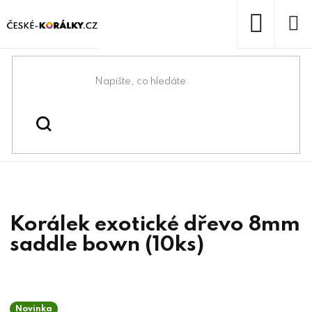
Přejít
na
obsah
NÁKUP
KOŠÍK
Domů
/
/
Dřevěné korálky
Korálky
Korálek exotické dřevo 8mm
saddle bown (10ks)
Novinka