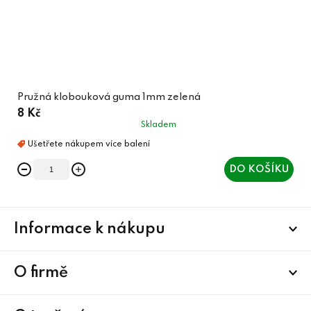
Pružná klobouková guma 1mm zelená
8 Kč
Skladem
DO KOŠÍKU
Z
Informace k nákupu
á
p
a
O firmě
t