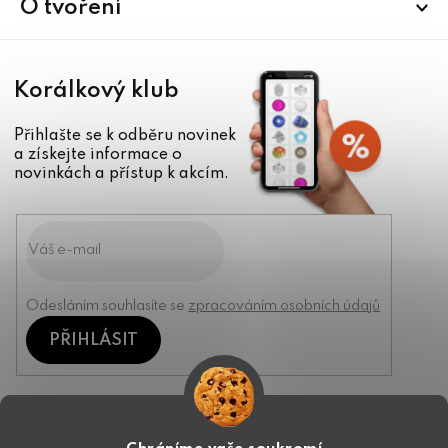
í
O tvoření
Korálkový klub
Přihlašte se k odběru novinek
a získejte informace o
novinkách a přístup k akcím.
Odesláním souhlasíte se
zpracováním osobních údajů
PŘIHLÁSIT