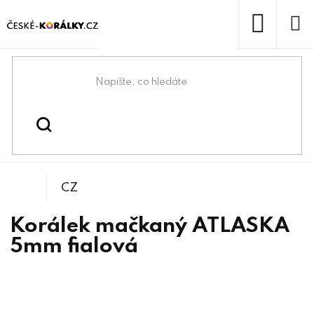
Přejít
na
obsah
NÁKUP
KOŠÍK
Domů
/
/
/
Atlasky
Korálky
Mačkané korálky
CZ
Korálek mačkaný ATLASKA
5mm fialová