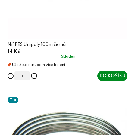
Niť PES Unipoly 100m černá
14 Kč
Skladem
DO KOŠÍKU
Tip