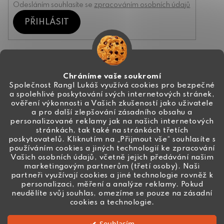
Odesláním souhlasíte se
zpracováním osobních údajů
PŘIHLÁSIT
Kontakt
Chráníme vaše soukromí
Společnost Rangl Lukáš využívá cookies pro bezpečné
a spolehlivé poskytování svých internetových stránek,
+420 774 444 191
ověření výkonnosti a Vašich zkušeností jako uživatele
a pro další zlepšování zásadního obsahu a
info
@
ceske-koralky.cz
personalizované reklamy jak na našich internetových
stránkách, tak také na stránkách třetích
poskytovatelů. Kliknutím na „Přijmout vše“ souhlasíte s
používáním cookies a jiných technologií ke zpracování
Vašich osobních údajů, včetně jejich předávání našim
marketingovým partnerům (třetí osoby). Naši
partneři využívají cookies a jiné technologie rovněž k
personalizaci, měření a analýze reklamy. Pokud
neudělíte svůj souhlas, omezíme se pouze na zásadní
cookies a technologie.