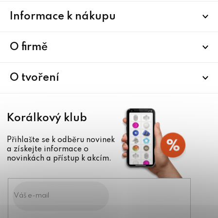
Z
Informace k nákupu
á
p
a
O firmě
t
í
O tvoření
Korálkový klub
Přihlašte se k odběru novinek
a získejte informace o
novinkách a přístup k akcím.