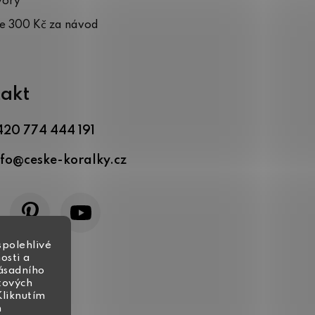
vory
te 300 Kč za návod
akt
420 774 444 191
nfo
@
ceske-koralky.cz
spolehlivé
osti a
zásadního
tových
Kliknutím
h