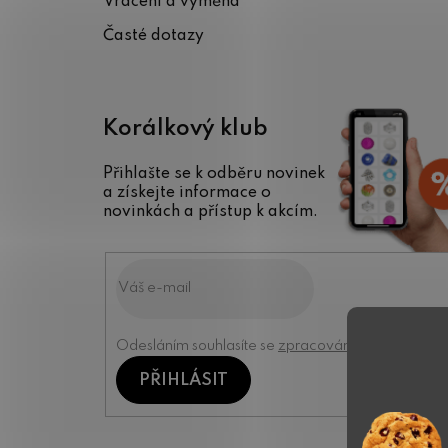
Vrácení a výměna
Časté dotazy
Korálkový klub
Přihlašte se k odběru novinek
a získejte informace o
novinkách a přístup k akcím.
Odesláním souhlasíte se
zpracováním osobních úd
PŘIHLÁSIT