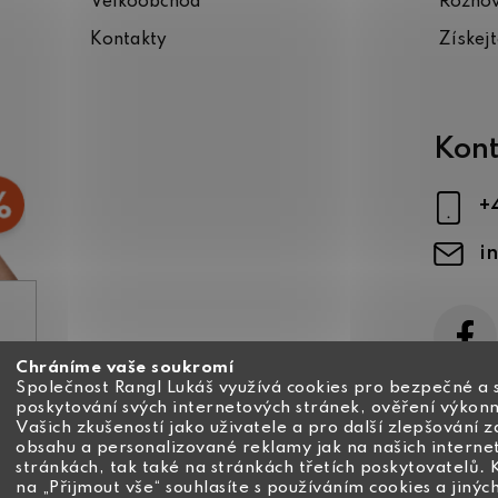
Velkoobchod
Rozho
Kontakty
Získej
Kont
+
i
Chráníme vaše soukromí
ajů
Společnost Rangl Lukáš využívá cookies pro bezpečné a 
poskytování svých internetových stránek, ověření výkonn
Vašich zkušeností jako uživatele a pro další zlepšování 
obsahu a personalizované reklamy jak na našich interne
stránkách, tak také na stránkách třetích poskytovatelů. 
na „Přijmout vše“ souhlasíte s používáním cookies a jinýc