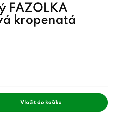
ný FAZOLKA
á kropenatá
do košíku