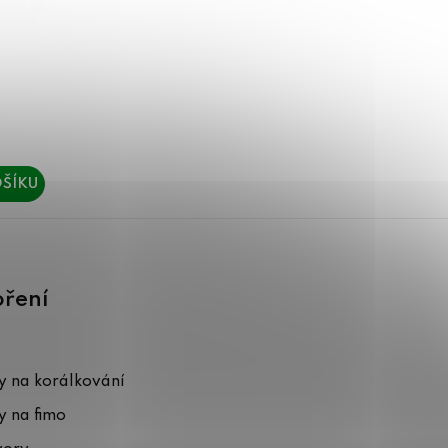
ŠÍKU
oření
 na korálkování
 na fimo