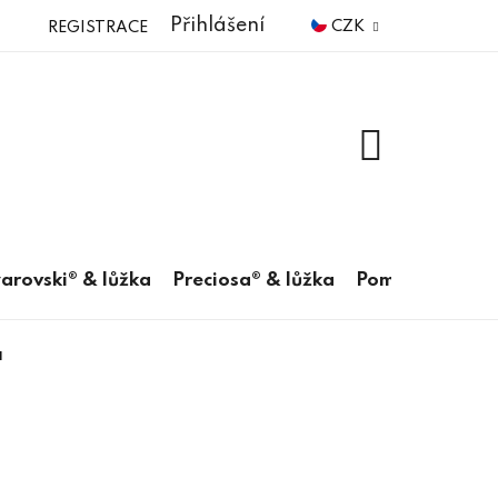
Přihlášení
CZK
REGISTRACE
NÁKUPNÍ
KOŠÍK
arovski® & lůžka
Preciosa® & lůžka
Pomůcky
á