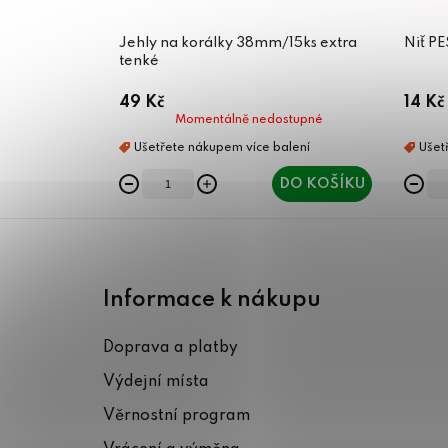
Jehly na korálky 38mm/15ks extra
Niť P
tenké
49 Kč
14 Kč
Momentálně nedostupné
DO KOŠÍKU
Z
á
Informace k nákupu
p
Doprava a platby
a
Výdejní místa
t
Věrnostní program
í