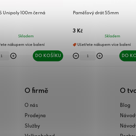
ES Unipoly 100m černá
Paměťový drát 55mm
3 Kč
Skladem
Skladem
DO KOŠÍKU
DO KO
O firmě
O tv
O nás
Blog
Prodejna
Návody
Služby
Návody