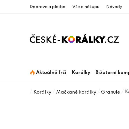
Přejít
Doprava a platba
Vše o nákupu
Návody
na
obsah
Aktuálně frčí
Korálky
Bižuterní ko
Domů
/
/
/
/
K
Korálky
Mačkané korálky
Granule